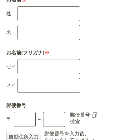
BEGINNER'S GUIDE
チュクミ
韓国グルメ
駐車場
鍋
夏
取り扱い商品一覧
姓
CATEGORY
初めての方へ トップ
既製デザイン商品注文方法
名
飲食
住まい・暮らし
商品について
オリジナルオーダー注文方法
お名前(フリガナ)
※
美容・健康
地域・観光
お客様の声
料金一覧
セイ
イベント・季節
不動産・建築
よくある質問
カルチャー・教養
娯楽
お届け納期と配送方法
メイ
車・バイク関連
その他
オリジナルオーダー制作事例
お支払方法
郵便番号
郵便番号
OTHER ITEMS
〒
－
検索
郵便番号を入力後、
自動住所入力
クリックしてください。