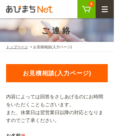
カート
0
CLOSE
ご連絡
会員登録
ログイン
トップページ
お見積相談(入力ページ)
商品を探す
お見積相談(入力ページ)
SEARCH
内容によっては回答をさしあげるのにお時間
KEYWORD
ご利用ガイド
をいただくこともございます。
USER GUIDE
また、休業日は翌営業日以降の対応となりま
すのでご了承ください。
ご利用ガイド トップ
注目キーワード
初めての方へ
お名前
※