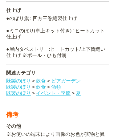
仕上げ
●のぼり旗 : 四方三巻縫製仕上げ
●ミニのぼり(卓上キット付き) : ヒートカット
仕上げ
●屋内タペストリー:ヒートカット/上下筒縫い
仕上げ ※ポール・ひも付属
関連カテゴリ
既製のぼり
>
飲食
>
ビアガーデン
既製のぼり
>
飲食
>
酒類
既製のぼり
>
イベント・季節
>
夏
備考
その他
※お使いの端末により画像のお色が実物と異