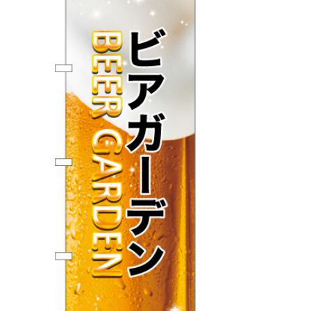
BEGINNER'S GUIDE
チュクミ
韓国グルメ
駐車場
鍋
夏
取り扱い商品一覧
CATEGORY
初めての方へ トップ
既製デザイン商品注文方法
飲食
住まい・暮らし
商品について
オリジナルオーダー注文方法
美容・健康
地域・観光
お客様の声
料金一覧
イベント・季節
不動産・建築
よくある質問
カルチャー・教養
娯楽
お届け納期と配送方法
車・バイク関連
その他
オリジナルオーダー制作事例
お支払方法
OTHER ITEMS