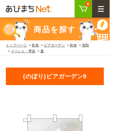
カート
0
CLOSE
商品を探す
会員登録
ログイン
トップページ
飲食
ビアガーデン
飲食
酒類
イベント・季節
夏
商品を探す
SEARCH
(のぼり)ビアガーデン9
KEYWORD
ご利用ガイド
USER GUIDE
ご利用ガイド トップ
注目キーワード
初めての方へ