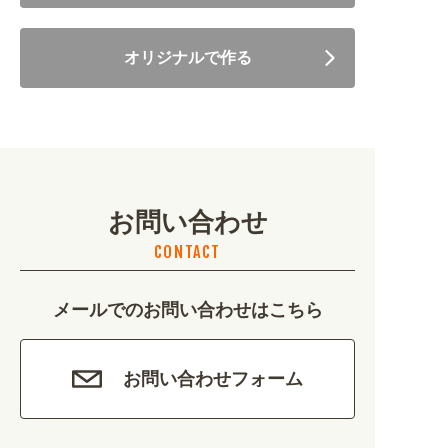
住まい・暮らし (5246)
オリジナルで作る
美容・健康 (4656)
地域・観光 (2099)
イベント・季節 (1356)
お問い合わせ
不動産・建築 (1886)
CONTACT
カルチャー・教養 (684)
メールでのお問い合わせはこちら
娯楽 (688)
車・バイク関連 (263)
お問い合わせフォーム
その他 (1786)