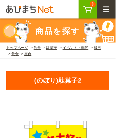
カート
0
CLOSE
商品を探す
会員登録
ログイン
トップページ
飲食
駄菓子
イベント・季節
縁日
飲食
屋台
商品を探す
SEARCH
(のぼり)駄菓子2
KEYWORD
ご利用ガイド
USER GUIDE
ご利用ガイド トップ
注目キーワード
初めての方へ