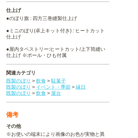
仕上げ
●のぼり旗 : 四方三巻縫製仕上げ
●ミニのぼり(卓上キット付き) : ヒートカット
仕上げ
●屋内タペストリー:ヒートカット/上下筒縫い
仕上げ ※ポール・ひも付属
関連カテゴリ
既製のぼり
>
飲食
>
駄菓子
既製のぼり
>
イベント・季節
>
縁日
既製のぼり
>
飲食
>
屋台
備考
その他
※お使いの端末により画像のお色が実物と異