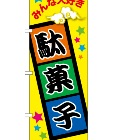
BEGINNER'S GUIDE
チュクミ
韓国グルメ
駐車場
鍋
夏
取り扱い商品一覧
CATEGORY
初めての方へ トップ
既製デザイン商品注文方法
飲食
住まい・暮らし
商品について
オリジナルオーダー注文方法
美容・健康
地域・観光
お客様の声
料金一覧
イベント・季節
不動産・建築
よくある質問
カルチャー・教養
娯楽
お届け納期と配送方法
車・バイク関連
その他
オリジナルオーダー制作事例
お支払方法
OTHER ITEMS