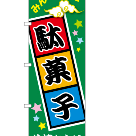
BEGINNER'S GUIDE
チュクミ
韓国グルメ
駐車場
鍋
夏
取り扱い商品一覧
CATEGORY
初めての方へ トップ
既製デザイン商品注文方法
飲食
住まい・暮らし
商品について
オリジナルオーダー注文方法
美容・健康
地域・観光
お客様の声
料金一覧
イベント・季節
不動産・建築
よくある質問
カルチャー・教養
娯楽
お届け納期と配送方法
車・バイク関連
その他
オリジナルオーダー制作事例
お支払方法
OTHER ITEMS