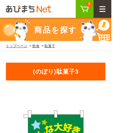
カート
0
CLOSE
商品を探す
会員登録
ログイン
トップページ
飲食
駄菓子
商品を探す
(のぼり)駄菓子3
SEARCH
KEYWORD
ご利用ガイド
USER GUIDE
ご利用ガイド トップ
注目キーワード
初めての方へ