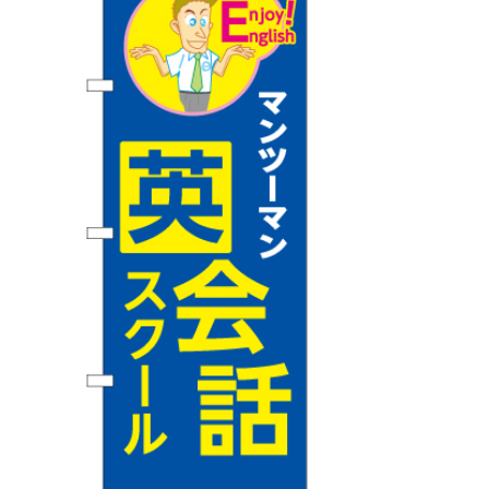
BEGINNER'S GUIDE
チュクミ
韓国グルメ
駐車場
鍋
夏
取り扱い商品一覧
CATEGORY
初めての方へ トップ
既製デザイン商品注文方法
飲食
住まい・暮らし
商品について
オリジナルオーダー注文方法
美容・健康
地域・観光
お客様の声
料金一覧
イベント・季節
不動産・建築
よくある質問
カルチャー・教養
娯楽
お届け納期と配送方法
車・バイク関連
その他
オリジナルオーダー制作事例
お支払方法
OTHER ITEMS