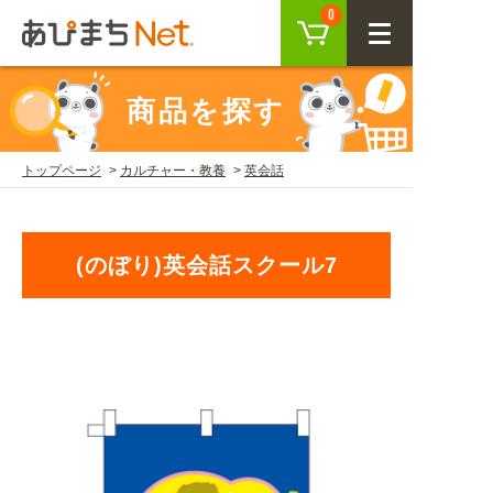
カート
0
CLOSE
商品を探す
会員登録
ログイン
トップページ
カルチャー・教養
英会話
商品を探す
(のぼり)英会話スクール7
SEARCH
KEYWORD
ご利用ガイド
USER GUIDE
ご利用ガイド トップ
注目キーワード
初めての方へ