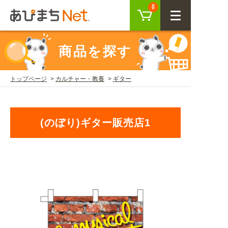
カート
0
CLOSE
商品を探す
会員登録
ログイン
トップページ
カルチャー・教養
ギター
商品を探す
(のぼり)ギター販売店1
SEARCH
KEYWORD
ご利用ガイド
USER GUIDE
ご利用ガイド トップ
注目キーワード
初めての方へ