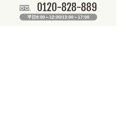
0120-828-889
平日9:00～12:00/13:00～17:00
099-812-2877
FAX.
24時間対応
既製デザイン商品FAX注文用紙
オリジナルオーダーFAX注文用紙
お知らせ
産となります。不良品以外の返品・交換は一切できません。 /
いて道路状況の悪化や交通規制により配送に遅延が生じております。 /
用途から探しやすくなりました。お得なクーポンも発行中!
/