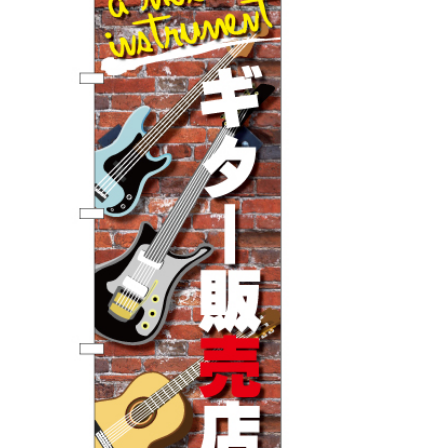
BEGINNER'S GUIDE
チュクミ
韓国グルメ
駐車場
鍋
夏
取り扱い商品一覧
CATEGORY
初めての方へ トップ
既製デザイン商品注文方法
飲食
住まい・暮らし
商品について
オリジナルオーダー注文方法
美容・健康
地域・観光
お客様の声
料金一覧
イベント・季節
不動産・建築
よくある質問
カルチャー・教養
娯楽
お届け納期と配送方法
車・バイク関連
その他
オリジナルオーダー制作事例
お支払方法
OTHER ITEMS