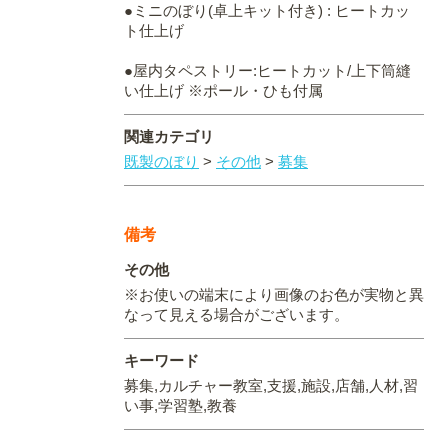
●ミニのぼり(卓上キット付き) : ヒートカッ
ト仕上げ
●屋内タペストリー:ヒートカット/上下筒縫
い仕上げ ※ポール・ひも付属
関連カテゴリ
既製のぼり
>
その他
>
募集
備考
その他
※お使いの端末により画像のお色が実物と異
なって見える場合がございます。
キーワード
募集,カルチャー教室,支援,施設,店舗,人材,習
い事,学習塾,教養