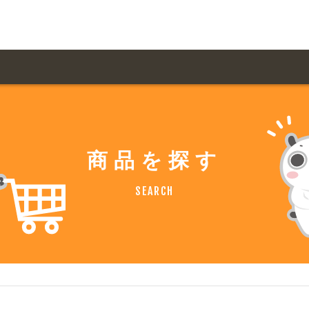
用ガイド トップ
ての方へ トップ
料金一覧
オリジナルオーダー
商品を探す
飲食
住まい・暮らし
扱い商品一覧
について
お届け納期と配送方
SEARCH
容・健康
地域・観光
ント・季節
不動産・建築
デザイン商品注文方法
様の声
お支払方法
ャー・教養
娯楽
ジナルオーダー注文方法
ある質問
バイク関連
その他