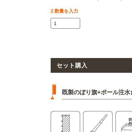
2.数量を入力
セット購入
既製のぼり旗+ポール注水