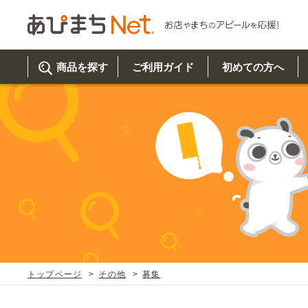
商品を探す
ご利用ガイド
初めての方へ
ご利
初め
取り
商品
美
イベ
既製
お客
チュクミ
韓国グルメ
駐車場
鍋
夏
カルチ
オリ
よく
トップページ
その他
募集
車・