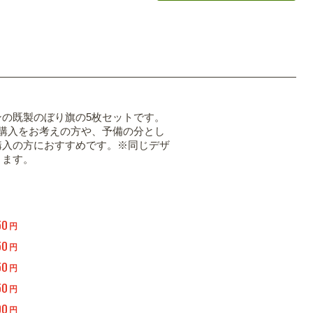
ンの既製のぼり旗の5枚セットです。
の購入をお考えの方や、予備の分とし
購入の方におすすめです。※同じデザ
ります。
50
円
50
円
50
円
50
円
00
円