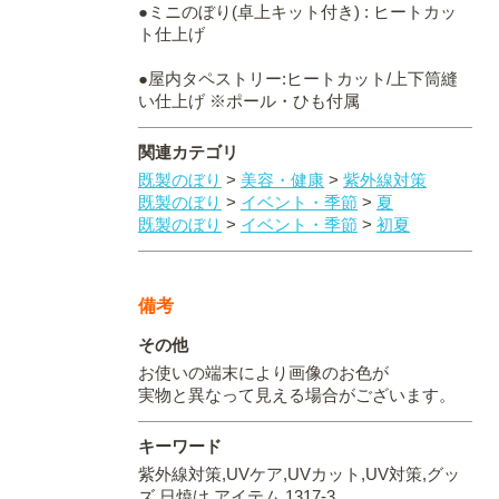
●ミニのぼり(卓上キット付き) : ヒートカッ
ト仕上げ
●屋内タペストリー:ヒートカット/上下筒縫
い仕上げ ※ポール・ひも付属
関連カテゴリ
既製のぼり
>
美容・健康
>
紫外線対策
既製のぼり
>
イベント・季節
>
夏
既製のぼり
>
イベント・季節
>
初夏
備考
その他
お使いの端末により画像のお色が
実物と異なって見える場合がございます。
キーワード
紫外線対策,UVケア,UVカット,UV対策,グッ
ズ,日焼け,アイテム,1317-3