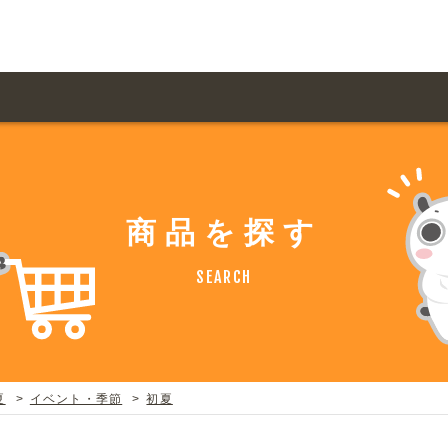
用ガイド トップ
ての方へ トップ
料金一覧
オリジナルオーダー
商品を探す
飲食
住まい・暮らし
扱い商品一覧
について
お届け納期と配送方
SEARCH
容・健康
地域・観光
ント・季節
不動産・建築
デザイン商品注文方法
様の声
お支払方法
ャー・教養
娯楽
ジナルオーダー注文方法
ある質問
夏
イベント・季節
初夏
バイク関連
その他