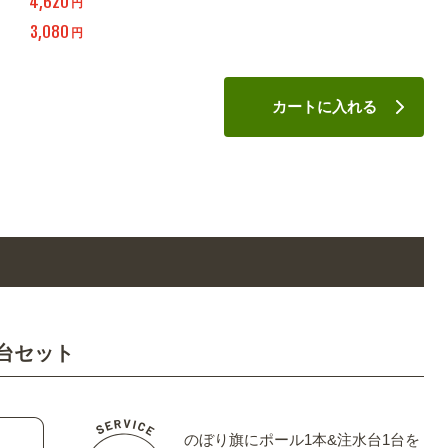
4,620
円
3,080
円
カートに入れる
台セット
のぼり旗にポール1本&注水台1台を