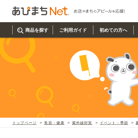
商品を探す
ご利用ガイド
初めての方へ
ご利
初め
取り
商品
美
イベ
既製
お客
チュクミ
韓国グルメ
駐車場
鍋
夏
カルチ
オリ
よく
トップページ
美容・健康
紫外線対策
イベント・季節
車・