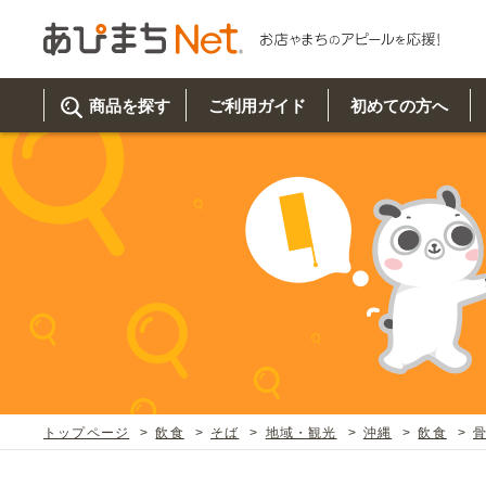
商品を探す
ご利用ガイド
初めての方へ
ご利
初め
取り
商品
美
イベ
既製
お客
チュクミ
韓国グルメ
駐車場
鍋
夏
カルチ
オリ
よく
トップページ
飲食
そば
地域・観光
沖縄
飲食
車・