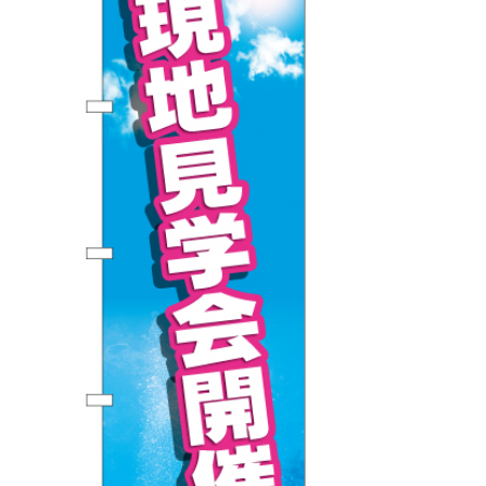
BEGINNER'S GUIDE
チュクミ
韓国グルメ
駐車場
鍋
夏
取り扱い商品一覧
CATEGORY
初めての方へ トップ
既製デザイン商品注文方法
飲食
住まい・暮らし
商品について
オリジナルオーダー注文方法
美容・健康
地域・観光
お客様の声
料金一覧
イベント・季節
不動産・建築
よくある質問
カルチャー・教養
娯楽
お届け納期と配送方法
車・バイク関連
その他
オリジナルオーダー制作事例
お支払方法
OTHER ITEMS