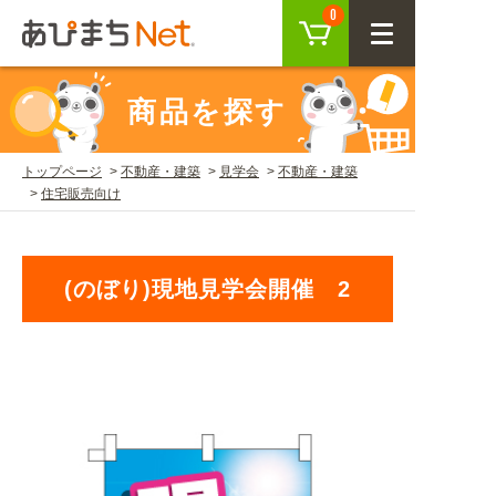
カート
0
CLOSE
商品を探す
会員登録
ログイン
トップページ
不動産・建築
見学会
不動産・建築
住宅販売向け
商品を探す
SEARCH
(のぼり)現地見学会開催 2
KEYWORD
ご利用ガイド
USER GUIDE
ご利用ガイド トップ
注目キーワード
初めての方へ