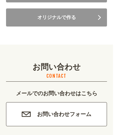
住まい・暮らし (5246)
オリジナルで作る
美容・健康 (4656)
地域・観光 (2099)
イベント・季節 (1356)
お問い合わせ
不動産・建築 (1886)
CONTACT
カルチャー・教養 (684)
メールでのお問い合わせはこちら
娯楽 (688)
車・バイク関連 (263)
お問い合わせフォーム
その他 (1786)