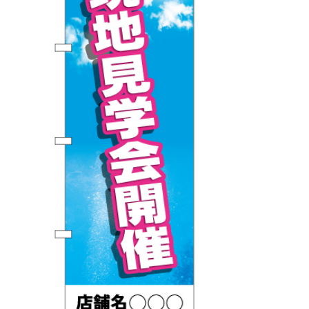
BEGINNER'S GUIDE
チュクミ
韓国グルメ
駐車場
鍋
夏
取り扱い商品一覧
CATEGORY
初めての方へ トップ
既製デザイン商品注文方法
飲食
住まい・暮らし
商品について
オリジナルオーダー注文方法
美容・健康
地域・観光
お客様の声
料金一覧
イベント・季節
不動産・建築
よくある質問
カルチャー・教養
娯楽
お届け納期と配送方法
車・バイク関連
その他
オリジナルオーダー制作事例
お支払方法
OTHER ITEMS