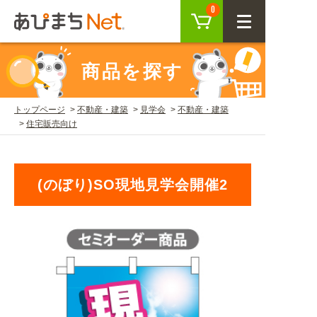
カート
0
CLOSE
商品を探す
会員登録
ログイン
トップページ
不動産・建築
見学会
不動産・建築
住宅販売向け
商品を探す
SEARCH
(のぼり)SO現地見学会開催2
KEYWORD
ご利用ガイド
USER GUIDE
ご利用ガイド トップ
注目キーワード
初めての方へ