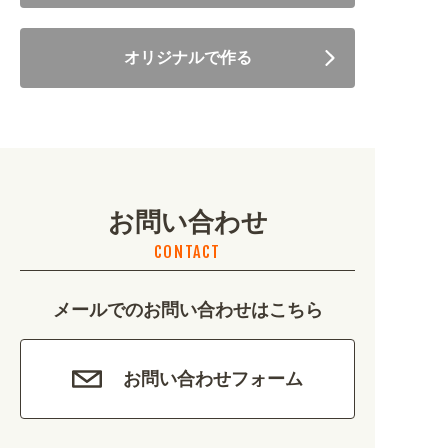
住まい・暮らし (5246)
オリジナルで作る
美容・健康 (4656)
地域・観光 (2099)
イベント・季節 (1356)
お問い合わせ
不動産・建築 (1886)
CONTACT
カルチャー・教養 (684)
メールでのお問い合わせはこちら
娯楽 (688)
車・バイク関連 (263)
お問い合わせフォーム
その他 (1786)