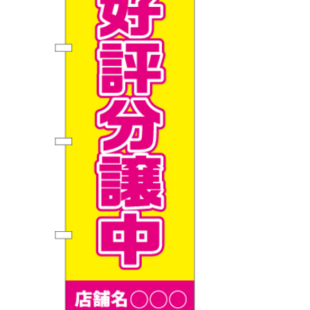
BEGINNER'S GUIDE
チュクミ
韓国グルメ
駐車場
鍋
夏
取り扱い商品一覧
CATEGORY
初めての方へ トップ
既製デザイン商品注文方法
飲食
住まい・暮らし
商品について
オリジナルオーダー注文方法
美容・健康
地域・観光
お客様の声
料金一覧
イベント・季節
不動産・建築
よくある質問
カルチャー・教養
娯楽
お届け納期と配送方法
車・バイク関連
その他
オリジナルオーダー制作事例
お支払方法
OTHER ITEMS