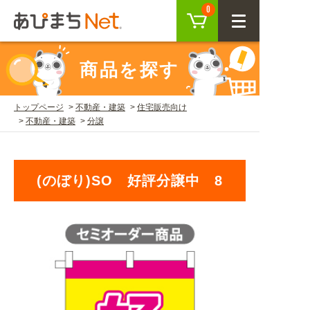
カート
0
CLOSE
商品を探す
会員登録
ログイン
トップページ
不動産・建築
住宅販売向け
不動産・建築
分譲
商品を探す
SEARCH
(のぼり)SO 好評分譲中 8
KEYWORD
ご利用ガイド
USER GUIDE
ご利用ガイド トップ
注目キーワード
初めての方へ