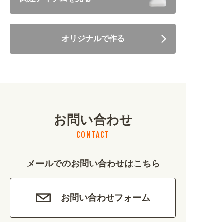
住まい・暮らし (5246)
オリジナルで作る
美容・健康 (4656)
地域・観光 (2099)
イベント・季節 (1356)
お問い合わせ
不動産・建築 (1886)
CONTACT
カルチャー・教養 (684)
メールでのお問い合わせはこちら
娯楽 (688)
車・バイク関連 (263)
お問い合わせフォーム
その他 (1786)