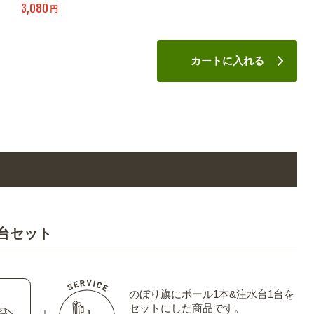
3,080
円
カートに入れる
台セット
のぼり旗にポール1本&注水台1台を
セットにした商品です。