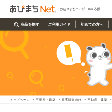
商品を探す
ご利用ガイド
初めての方へ
ご利
初め
取り
商品
美
イベ
既製
お客
チュクミ
韓国グルメ
駐車場
鍋
夏
カルチ
オリ
よく
トップページ
不動産・建築
住宅販売向け
不動産・建築
車・