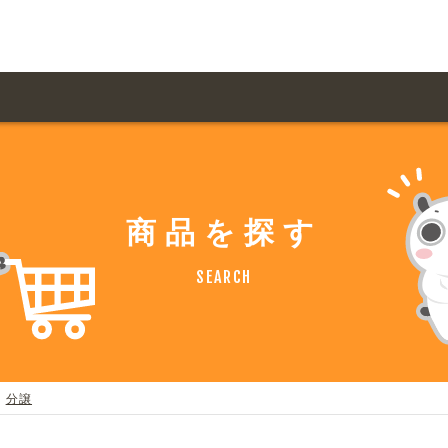
用ガイド トップ
ての方へ トップ
料金一覧
オリジナルオーダー
商品を探す
飲食
住まい・暮らし
扱い商品一覧
について
お届け納期と配送方
SEARCH
容・健康
地域・観光
ント・季節
不動産・建築
デザイン商品注文方法
様の声
お支払方法
ャー・教養
娯楽
ジナルオーダー注文方法
ある質問
分譲
バイク関連
その他