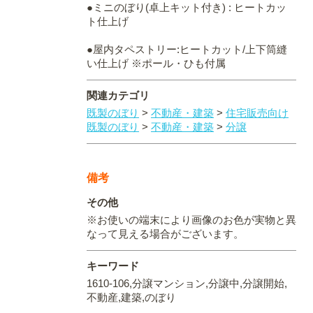
●ミニのぼり(卓上キット付き) : ヒートカッ
ト仕上げ
●屋内タペストリー:ヒートカット/上下筒縫
い仕上げ ※ポール・ひも付属
関連カテゴリ
既製のぼり
>
不動産・建築
>
住宅販売向け
既製のぼり
>
不動産・建築
>
分譲
備考
その他
※お使いの端末により画像のお色が実物と異
なって見える場合がございます。
キーワード
1610-106,分譲マンション,分譲中,分譲開始,
不動産,建築,のぼり