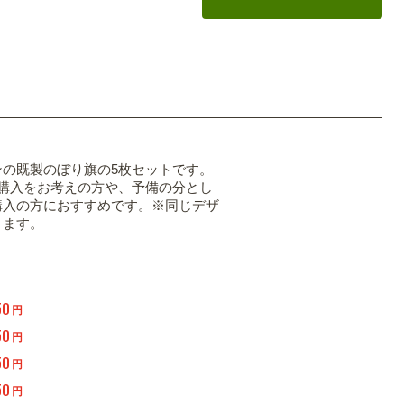
ンの既製のぼり旗の5枚セットです。
の購入をお考えの方や、予備の分とし
購入の方におすすめです。※同じデザ
ります。
50
円
50
円
50
円
50
円