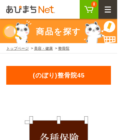
カート
0
CLOSE
商品を探す
会員登録
ログイン
トップページ
美容・健康
整骨院
商品を探す
(のぼり)整骨院45
SEARCH
KEYWORD
ご利用ガイド
USER GUIDE
ご利用ガイド トップ
注目キーワード
初めての方へ