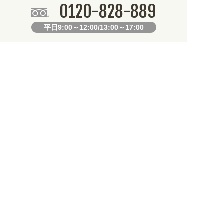
0120-828-889
平日9:00～12:00/13:00～17:00
099-812-2877
FAX.
24時間対応
既製デザイン商品FAX注文用紙
オリジナルオーダーFAX注文用紙
お知らせ
となります。不良品以外の返品・交換は一切できません。 /
て道路状況の悪化や交通規制により配送に遅延が生じております。 /
途から探しやすくなりました。お得なクーポンも発行中!
/
2026年08