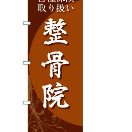
BEGINNER'S GUIDE
チュクミ
韓国グルメ
駐車場
鍋
夏
取り扱い商品一覧
CATEGORY
初めての方へ トップ
既製デザイン商品注文方法
飲食
住まい・暮らし
商品について
オリジナルオーダー注文方法
美容・健康
地域・観光
お客様の声
料金一覧
イベント・季節
不動産・建築
よくある質問
カルチャー・教養
娯楽
お届け納期と配送方法
車・バイク関連
その他
オリジナルオーダー制作事例
お支払方法
OTHER ITEMS