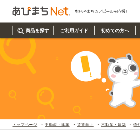
商品を探す
ご利用ガイド
初めての方へ
ご利
初め
取り
商品
美
イベ
既製
お客
チュクミ
韓国グルメ
駐車場
鍋
夏
カルチ
オリ
よく
トップページ
不動産・建築
賃貸向け
不動産・建築
物
車・