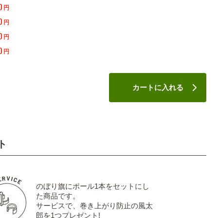
0
円
0
円
0
円
0
円
カートに入れる
ト
のぼり旗にポール1本をセットにし
た商品です。
サービスで、巻き上がり防止の風太
郎を1つプレゼント!