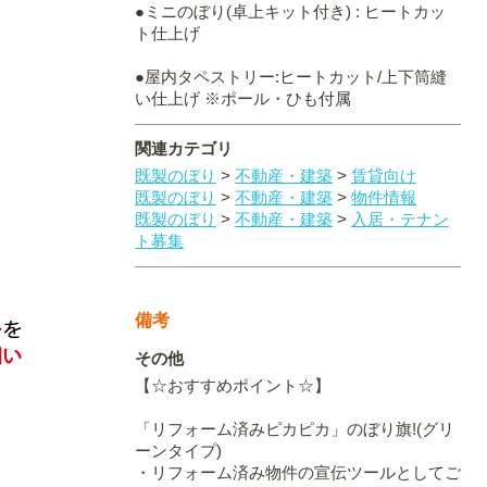
●ミニのぼり(卓上キット付き) : ヒートカッ
ト仕上げ
●屋内タペストリー:ヒートカット/上下筒縫
い仕上げ ※ポール・ひも付属
関連カテゴリ
既製のぼり
>
不動産・建築
>
賃貸向け
既製のぼり
>
不動産・建築
>
物件情報
既製のぼり
>
不動産・建築
>
入居・テナン
ト募集
備考
その他
【☆おすすめポイント☆】
「リフォーム済みピカピカ」のぼり旗!(グリ
ーンタイプ)
・リフォーム済み物件の宣伝ツールとしてご