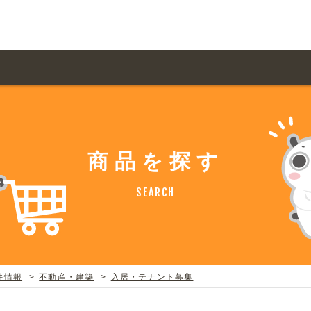
用ガイド トップ
ての方へ トップ
料金一覧
オリジナルオーダー
商品を探す
飲食
住まい・暮らし
扱い商品一覧
について
お届け納期と配送方
SEARCH
容・健康
地域・観光
ント・季節
不動産・建築
デザイン商品注文方法
様の声
お支払方法
ャー・教養
娯楽
ジナルオーダー注文方法
ある質問
件情報
不動産・建築
入居・テナント募集
バイク関連
その他