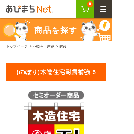
カート
0
CLOSE
商品を探す
会員登録
ログイン
トップページ
不動産・建築
耐震
商品を探す
(のぼり)木造住宅耐震補強 5
SEARCH
KEYWORD
ご利用ガイド
USER GUIDE
ご利用ガイド トップ
注目キーワード
初めての方へ