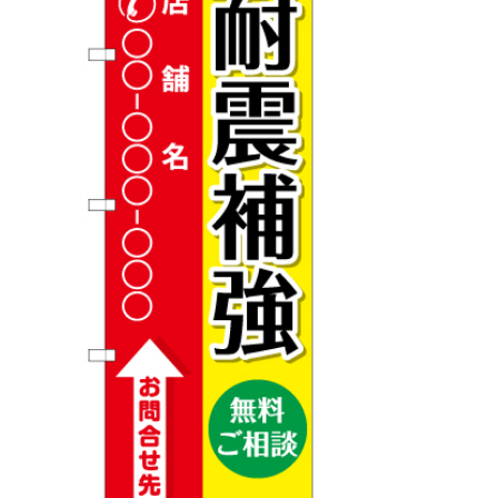
BEGINNER'S GUIDE
チュクミ
韓国グルメ
駐車場
鍋
夏
取り扱い商品一覧
CATEGORY
初めての方へ トップ
既製デザイン商品注文方法
飲食
住まい・暮らし
商品について
オリジナルオーダー注文方法
美容・健康
地域・観光
お客様の声
料金一覧
イベント・季節
不動産・建築
よくある質問
カルチャー・教養
娯楽
お届け納期と配送方法
車・バイク関連
その他
オリジナルオーダー制作事例
お支払方法
OTHER ITEMS