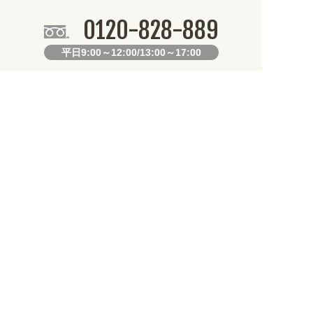
0120-828-889
平日9:00～12:00/13:00～17:00
099-812-2877
FAX.
24時間対応
既製デザイン商品FAX注文用紙
オリジナルオーダーFAX注文用紙
お知らせ
産となります。不良品以外の返品・交換は一切できません。 /