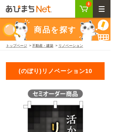
カート
0
CLOSE
商品を探す
会員登録
ログイン
トップページ
不動産・建築
リノベーション
商品を探す
(のぼり)リノベーション10
SEARCH
KEYWORD
ご利用ガイド
USER GUIDE
ご利用ガイド トップ
注目キーワード
初めての方へ