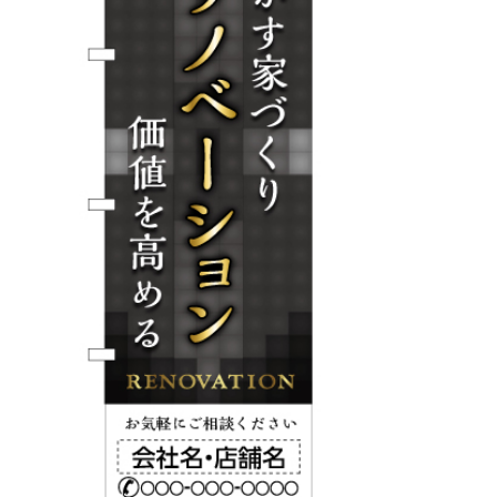
BEGINNER'S GUIDE
チュクミ
韓国グルメ
駐車場
鍋
夏
取り扱い商品一覧
CATEGORY
初めての方へ トップ
既製デザイン商品注文方法
飲食
住まい・暮らし
商品について
オリジナルオーダー注文方法
美容・健康
地域・観光
お客様の声
料金一覧
イベント・季節
不動産・建築
よくある質問
カルチャー・教養
娯楽
お届け納期と配送方法
車・バイク関連
その他
オリジナルオーダー制作事例
お支払方法
OTHER ITEMS