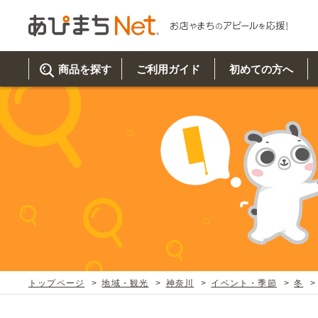
商品を探す
ご利用ガイド
初めての方へ
ご利
初め
取り
商品
美
イベ
既製
お客
チュクミ
韓国グルメ
駐車場
鍋
夏
カルチ
オリ
よく
トップページ
地域・観光
神奈川
イベント・季節
冬
車・