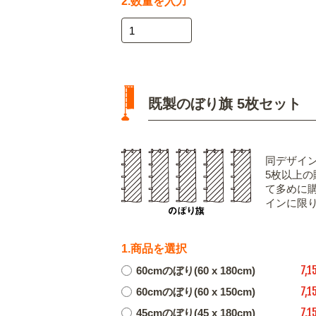
2.数量を入力
既製のぼり旗 5枚セット
同デザイ
5枚以上
て多めに
インに限
1.商品を選択
7,1
60cmのぼり(60 x 180cm)
7,1
60cmのぼり(60 x 150cm)
7,1
45cmのぼり(45 x 180cm)