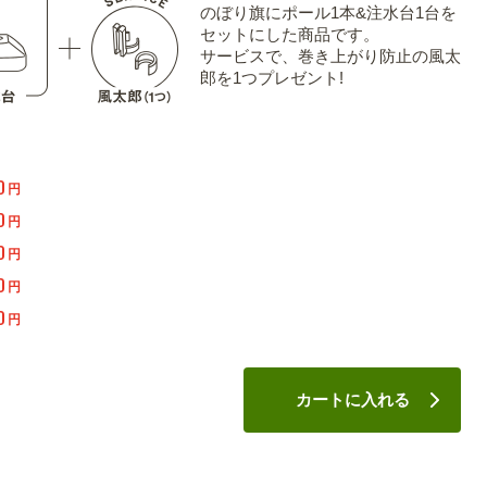
のぼり旗にポール1本&注水台1台を
セットにした商品です。
サービスで、巻き上がり防止の風太
郎を1つプレゼント!
0
円
0
円
0
円
0
円
0
円
カートに入れる