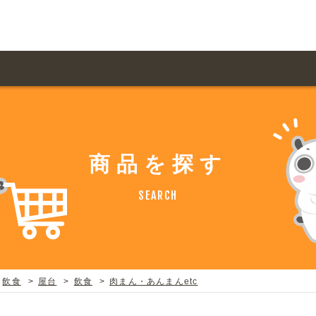
用ガイド トップ
ての方へ トップ
料金一覧
オリジナルオーダー
商品を探す
飲食
住まい・暮らし
扱い商品一覧
について
お届け納期と配送方
SEARCH
容・健康
地域・観光
ント・季節
不動産・建築
デザイン商品注文方法
様の声
お支払方法
ャー・教養
娯楽
ジナルオーダー注文方法
ある質問
飲食
屋台
飲食
肉まん・あんまんetc
バイク関連
その他