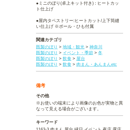
●ミニのぼり(卓上キット付き) : ヒートカッ
ト仕上げ
●屋内タペストリー:ヒートカット/上下筒縫
い仕上げ ※ポール・ひも付属
関連カテゴリ
既製のぼり
>
地域・観光
>
神奈川
既製のぼり
>
イベント・季節
>
冬
既製のぼり
>
飲食
>
屋台
既製のぼり
>
飲食
>
肉まん・あんまんetc
備考
その他
※お使いの端末により画像のお色が実物と異
なって見える場合がございます。
キーワード
1163-3,肉まん,屋台,縁日,イベント,夜店,露店,