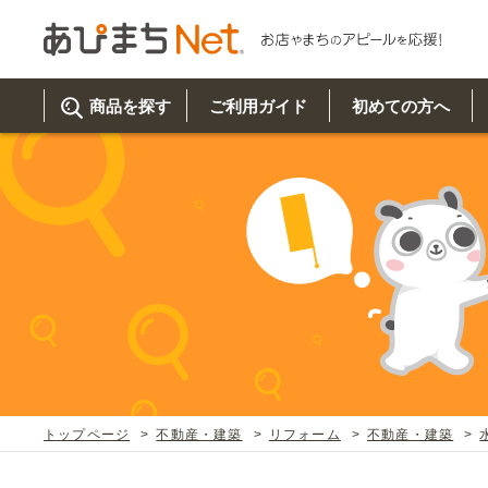
商品を探す
ご利用ガイド
初めての方へ
ご利
初め
取り
商品
美
イベ
既製
お客
チュクミ
韓国グルメ
駐車場
鍋
夏
カルチ
オリ
よく
トップページ
不動産・建築
リフォーム
不動産・建築
車・