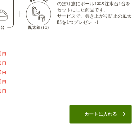
のぼり旗にポール1本&注水台1台を
セットにした商品です。
サービスで、巻き上がり防止の風太
郎を1つプレゼント!
0
円
0
円
0
円
0
円
0
円
カートに入れる