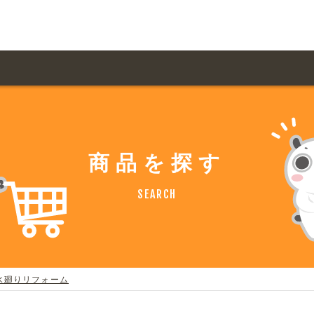
用ガイド トップ
ての方へ トップ
料金一覧
オリジナルオーダー
商品を探す
飲食
住まい・暮らし
扱い商品一覧
について
お届け納期と配送方
SEARCH
容・健康
地域・観光
ント・季節
不動産・建築
デザイン商品注文方法
様の声
お支払方法
ャー・教養
娯楽
ジナルオーダー注文方法
ある質問
水廻りリフォーム
バイク関連
その他