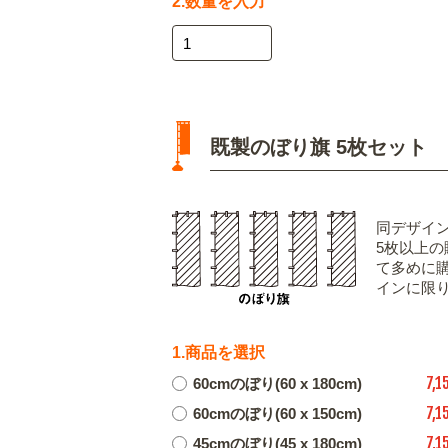
2.数量を入力
既製のぼり旗 5枚セット
同デザイ
5枚以上
て多めに
インに限
1.商品を選択
7,1
60cmのぼり(60 x 180cm)
7,1
60cmのぼり(60 x 150cm)
7,1
45cmのぼり(45 x 180cm)