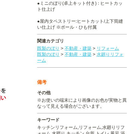
●ミニのぼり(卓上キット付き) : ヒートカッ
ト仕上げ
●屋内タペストリー:ヒートカット/上下筒縫
い仕上げ ※ポール・ひも付属
関連カテゴリ
既製のぼり
>
不動産・建築
>
リフォーム
既製のぼり
>
不動産・建築
>
水廻りリフォ
ーム
備考
その他
※お使いの端末により画像のお色が実物と異
なって見える場合がございます。
キーワード
キッチンリフォーム,リフォーム,水廻りリフ
ォーム,水廻り,キッチン,台所,トイレ,風呂,浴