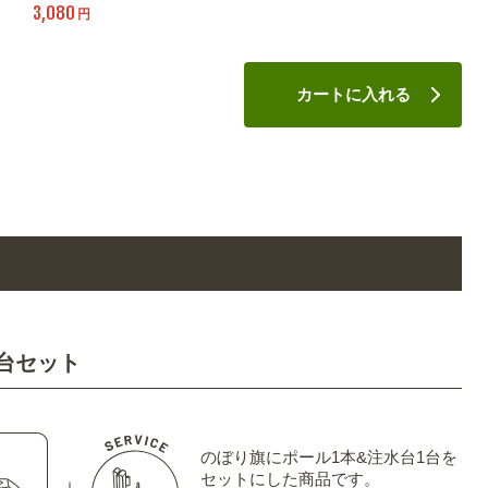
3,080
円
カートに入れる
台セット
のぼり旗にポール1本&注水台1台を
セットにした商品です。