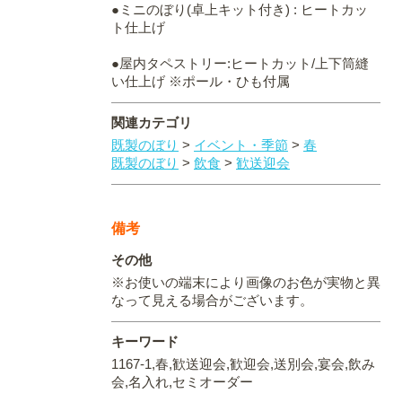
●ミニのぼり(卓上キット付き) : ヒートカッ
ト仕上げ
●屋内タペストリー:ヒートカット/上下筒縫
い仕上げ ※ポール・ひも付属
関連カテゴリ
既製のぼり
>
イベント・季節
>
春
既製のぼり
>
飲食
>
歓送迎会
備考
その他
※お使いの端末により画像のお色が実物と異
なって見える場合がございます。
キーワード
1167-1,春,歓送迎会,歓迎会,送別会,宴会,飲み
会,名入れ,セミオーダー