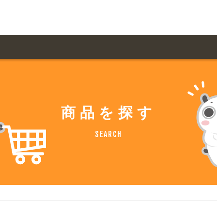
用ガイド トップ
ての方へ トップ
料金一覧
オリジナルオーダー
商品を探す
飲食
住まい・暮らし
扱い商品一覧
について
お届け納期と配送方
SEARCH
容・健康
地域・観光
ント・季節
不動産・建築
デザイン商品注文方法
様の声
お支払方法
ャー・教養
娯楽
ジナルオーダー注文方法
ある質問
バイク関連
その他