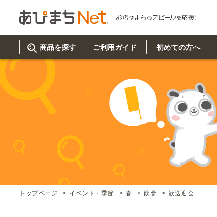
商品を探す
ご利用ガイド
初めての方へ
ご利
初め
取り
商品
美
イベ
既製
お客
チュクミ
韓国グルメ
駐車場
鍋
夏
カルチ
オリ
よく
トップページ
イベント・季節
春
飲食
歓送迎会
車・