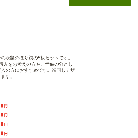
ンの既製のぼり旗の5枚セットです。
の購入をお考えの方や、予備の分とし
購入の方におすすめです。※同じデザ
ります。
50
円
50
円
50
円
50
円