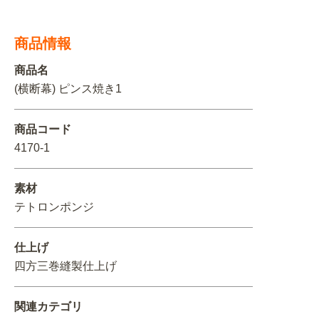
BEGINNER'S GUIDE
チュクミ
韓国グルメ
駐車場
鍋
夏
取り扱い商品一覧
商品情報
CATEGORY
初めての方へ トップ
既製デザイン商品注文方法
商品名
(横断幕) ピンス焼き1
飲食
住まい・暮らし
商品について
オリジナルオーダー注文方法
美容・健康
地域・観光
商品コード
4170-1
お客様の声
料金一覧
イベント・季節
不動産・建築
素材
よくある質問
カルチャー・教養
娯楽
お届け納期と配送方法
テトロンポンジ
車・バイク関連
その他
オリジナルオーダー制作事例
お支払方法
仕上げ
OTHER ITEMS
四方三巻縫製仕上げ
関連カテゴリ