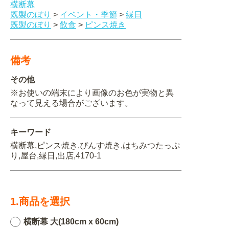
横断幕
既製のぼり
>
イベント・季節
>
縁日
関連アイテムを見る
既製のぼり
>
飲食
>
ピンス焼き
ORIGINAL ORDER
備考
その他
※お使いの端末により画像のお色が実物と異
オリジナルオーダーについて
なって見える場合がございます。
キーワード
横断幕,ピンス焼き,ぴんす焼き,はちみつたっぷ
り,屋台,縁日,出店,4170-1
1.商品を選択
横断幕 大(180cm x 60cm)