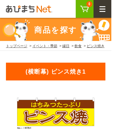
カート
0
CLOSE
商品を探す
会員登録
ログイン
トップページ
イベント・季節
縁日
飲食
ピンス焼き
商品を探す
(横断幕) ピンス焼き1
SEARCH
KEYWORD
ご利用ガイド
USER GUIDE
ご利用ガイド トップ
注目キーワード
初めての方へ