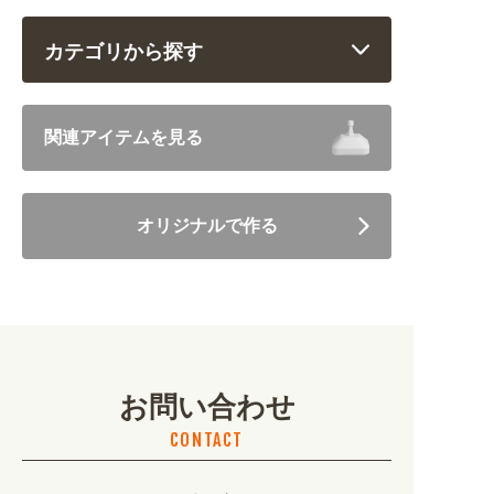
カテゴリから探す
飲食 (6682)
関連アイテムを見る
住まい・暮らし (5246)
オリジナルで作る
美容・健康 (4656)
地域・観光 (2099)
イベント・季節 (1356)
お問い合わせ
不動産・建築 (1886)
CONTACT
カルチャー・教養 (684)