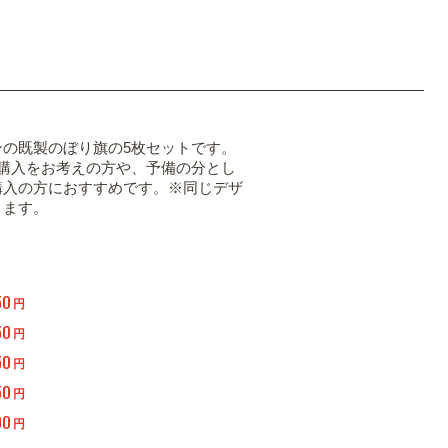
ンの既製のぼり旗の5枚セットです。
の購入をお考えの方や、予備の分とし
購入の方におすすめです。※同じデザ
ります。
50
円
50
円
50
円
50
円
00
円