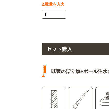
2.数量を入力
セット購入
既製のぼり旗+ポール注水