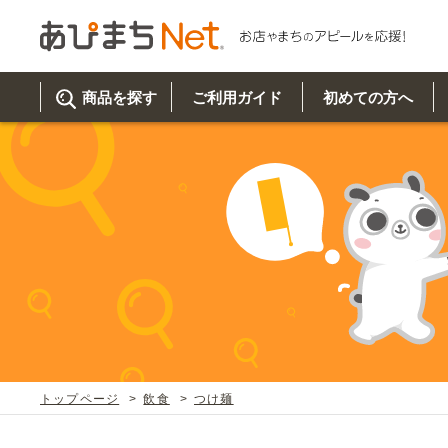
商品を探す
ご利用ガイド
初めての方へ
ご利
初め
取り
商品
美
イベ
既製
お客
チュクミ
韓国グルメ
駐車場
鍋
夏
カルチ
オリ
よく
トップページ
飲食
つけ麺
車・