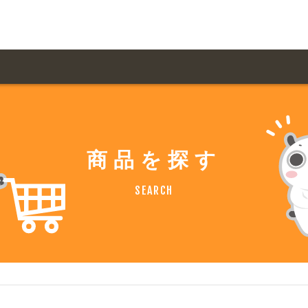
用ガイド トップ
ての方へ トップ
料金一覧
オリジナルオーダー
商品を探す
飲食
住まい・暮らし
扱い商品一覧
について
お届け納期と配送方
SEARCH
容・健康
地域・観光
ント・季節
不動産・建築
デザイン商品注文方法
様の声
お支払方法
ャー・教養
娯楽
ジナルオーダー注文方法
ある質問
バイク関連
その他