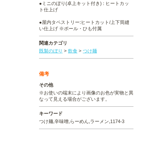
●ミニのぼり(卓上キット付き) : ヒートカッ
ト仕上げ
●屋内タペストリー:ヒートカット/上下筒縫
い仕上げ ※ポール・ひも付属
関連カテゴリ
既製のぼり
>
飲食
>
つけ麺
備考
その他
※お使いの端末により画像のお色が実物と異
なって見える場合がございます。
キーワード
つけ麺,辛味噌,らーめん,ラーメン,1174-3