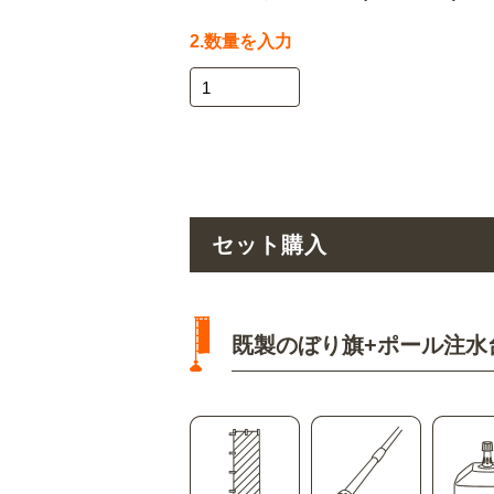
2.数量を入力
セット購入
既製のぼり旗+ポール注水