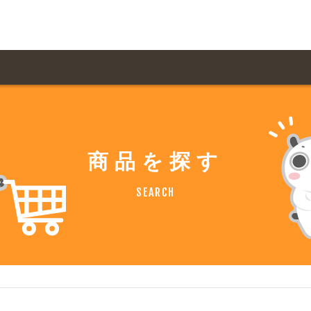
用ガイド トップ
ての方へ トップ
料金一覧
オリジナルオーダー
商品を探す
飲食
住まい・暮らし
扱い商品一覧
について
お届け納期と配送方
SEARCH
容・健康
地域・観光
ント・季節
不動産・建築
デザイン商品注文方法
様の声
お支払方法
ャー・教養
娯楽
ジナルオーダー注文方法
ある質問
バイク関連
その他