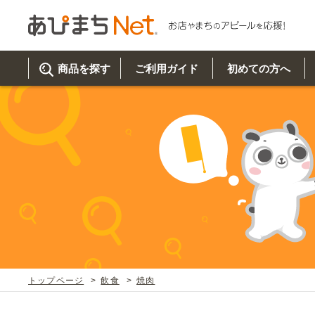
商品を探す
ご利用ガイド
初めての方へ
ご利
初め
取り
商品
美
イベ
既製
お客
チュクミ
韓国グルメ
駐車場
鍋
夏
カルチ
オリ
よく
トップページ
飲食
焼肉
車・