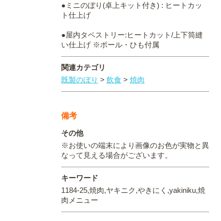
●ミニのぼり(卓上キット付き) : ヒートカッ
ト仕上げ
●屋内タペストリー:ヒートカット/上下筒縫
い仕上げ ※ポール・ひも付属
関連カテゴリ
既製のぼり
>
飲食
>
焼肉
備考
その他
※お使いの端末により画像のお色が実物と異
なって見える場合がございます。
キーワード
1184-25,焼肉,ヤキニク,やきにく,yakiniku,焼
肉メニュー