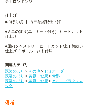
テトロンポンジ
仕上げ
●のぼり旗 : 四方三巻縫製仕上げ
●ミニのぼり(卓上キット付き) : ヒートカット
仕上げ
●屋内タペストリー:ヒートカット/上下筒縫い
仕上げ ※ポール・ひも付属
関連カテゴリ
既製のぼり
>
その他
>
セミオーダー
既製のぼり
>
美容・健康
>
骨盤
既製のぼり
>
美容・健康
>
カイロプラクティ
ック
備考