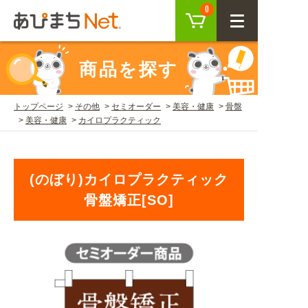
カート
0
CLOSE
商品を探す
会員登録
ログイン
トップページ
その他
セミオーダー
美容・健康
骨盤
美容・健康
カイロプラクティック
商品を探す
SEARCH
(のぼり)カイロプラクティック
骨盤矯正[SO]
KEYWORD
ご利用ガイド
USER GUIDE
ご利用ガイド トップ
注目キーワード
初めての方へ