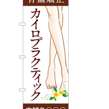
BEGINNER'S GUIDE
チュクミ
韓国グルメ
駐車場
鍋
夏
取り扱い商品一覧
CATEGORY
初めての方へ トップ
既製デザイン商品注文方法
飲食
住まい・暮らし
商品について
オリジナルオーダー注文方法
美容・健康
地域・観光
お客様の声
料金一覧
イベント・季節
不動産・建築
よくある質問
カルチャー・教養
娯楽
お届け納期と配送方法
車・バイク関連
その他
オリジナルオーダー制作事例
お支払方法
OTHER ITEMS