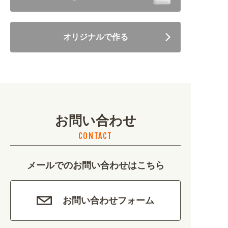
住まい・暮らし (5246)
オリジナルで作る
美容・健康 (4656)
地域・観光 (2099)
イベント・季節 (1356)
お問い合わせ
不動産・建築 (1886)
CONTACT
カルチャー・教養 (684)
メールでのお問い合わせはこちら
娯楽 (688)
車・バイク関連 (263)
お問い合わせフォーム
その他 (1786)