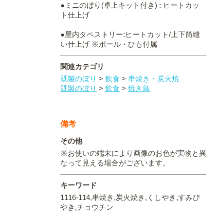
●ミニのぼり(卓上キット付き) : ヒートカッ
ト仕上げ
●屋内タペストリー:ヒートカット/上下筒縫
い仕上げ ※ポール・ひも付属
関連カテゴリ
既製のぼり
>
飲食
>
串焼き・炭火焼
既製のぼり
>
飲食
>
焼き鳥
備考
その他
※お使いの端末により画像のお色が実物と異
なって見える場合がございます。
キーワード
1116-114,串焼き,炭火焼き,くしやき,すみび
やき,チョウチン