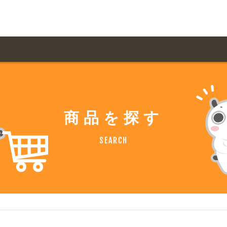
用ガイド トップ
ての方へ トップ
料金一覧
オリジナルオーダー
商品を探す
飲食
住まい・暮らし
扱い商品一覧
について
お届け納期と配送方
SEARCH
容・健康
地域・観光
ント・季節
不動産・建築
デザイン商品注文方法
様の声
お支払方法
ャー・教養
娯楽
ジナルオーダー注文方法
ある質問
バイク関連
その他