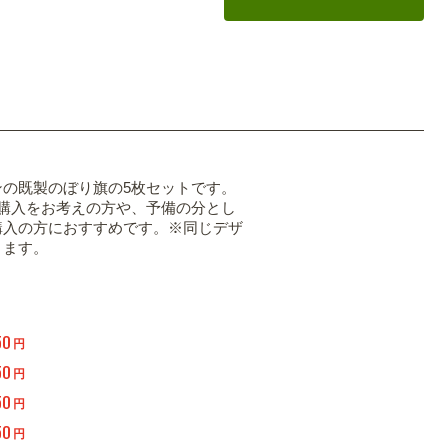
ンの既製のぼり旗の5枚セットです。
の購入をお考えの方や、予備の分とし
購入の方におすすめです。※同じデザ
ります。
50
円
50
円
50
円
50
円