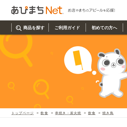
商品を探す
ご利用ガイド
初めての方へ
ご利
初め
取り
商品
美
イベ
既製
お客
チュクミ
韓国グルメ
駐車場
鍋
夏
カルチ
オリ
よく
トップページ
飲食
串焼き・炭火焼
飲食
焼き鳥
車・