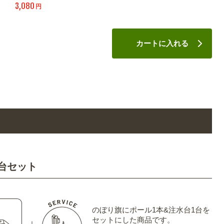
3,080
円
カートに入れる
台セット
のぼり旗にポール1本&注水台1台を
セットにした商品です。