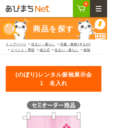
カート
0
CLOSE
商品を探す
会員登録
ログイン
トップページ
住まい・暮らし
呉服・着物 (きもの)
イベント・季節
成人式
住まい・暮らし
振袖
商品を探す
SEARCH
(のぼり)レンタル振袖展示会
1 名入れ
KEYWORD
ご利用ガイド
USER GUIDE
ご利用ガイド トップ
注目キーワード
初めての方へ