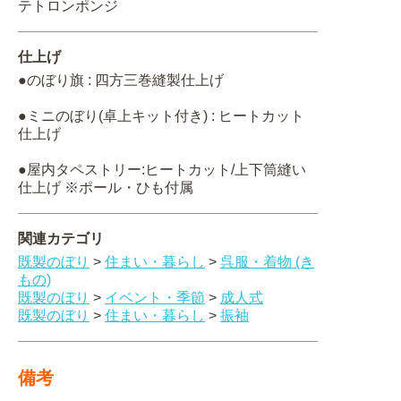
テトロンポンジ
仕上げ
●のぼり旗 : 四方三巻縫製仕上げ
●ミニのぼり(卓上キット付き) : ヒートカット
仕上げ
●屋内タペストリー:ヒートカット/上下筒縫い
仕上げ ※ポール・ひも付属
関連カテゴリ
既製のぼり
>
住まい・暮らし
>
呉服・着物 (き
もの)
既製のぼり
>
イベント・季節
>
成人式
既製のぼり
>
住まい・暮らし
>
振袖
備考