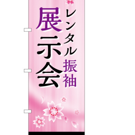
BEGINNER'S GUIDE
チュクミ
韓国グルメ
駐車場
鍋
夏
取り扱い商品一覧
CATEGORY
初めての方へ トップ
既製デザイン商品注文方法
飲食
住まい・暮らし
商品について
オリジナルオーダー注文方法
美容・健康
地域・観光
お客様の声
料金一覧
イベント・季節
不動産・建築
よくある質問
カルチャー・教養
娯楽
お届け納期と配送方法
車・バイク関連
その他
オリジナルオーダー制作事例
お支払方法
OTHER ITEMS