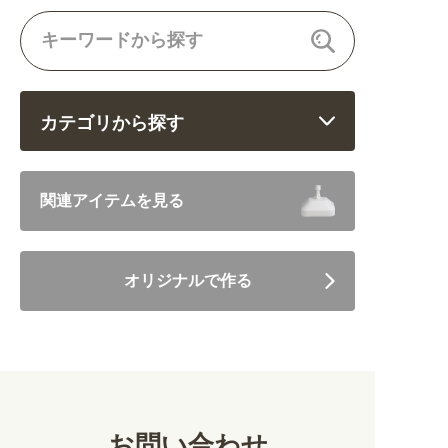
カテゴリから探す
飲食 (6682)
関連アイテムを見る
住まい・暮らし (5246)
オリジナルで作る
美容・健康 (4656)
地域・観光 (2099)
イベント・季節 (1356)
お問い合わせ
不動産・建築 (1886)