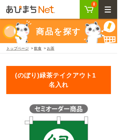
カート
0
CLOSE
商品を探す
会員登録
ログイン
トップページ
飲食
お茶
商品を探す
(のぼり)緑茶テイクアウト1
SEARCH
名入れ
KEYWORD
ご利用ガイド
USER GUIDE
ご利用ガイド トップ
注目キーワード
初めての方へ