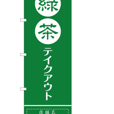
BEGINNER'S GUIDE
チュクミ
韓国グルメ
駐車場
鍋
夏
取り扱い商品一覧
CATEGORY
初めての方へ トップ
既製デザイン商品注文方法
飲食
住まい・暮らし
商品について
オリジナルオーダー注文方法
美容・健康
地域・観光
お客様の声
料金一覧
イベント・季節
不動産・建築
よくある質問
カルチャー・教養
娯楽
お届け納期と配送方法
車・バイク関連
その他
オリジナルオーダー制作事例
お支払方法
OTHER ITEMS