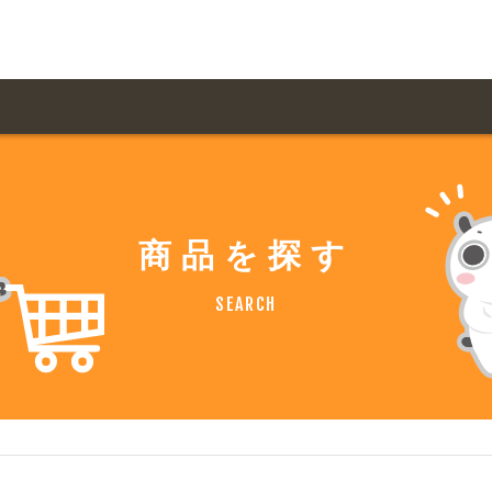
用ガイド トップ
ての方へ トップ
料金一覧
オリジナルオーダー
商品を探す
飲食
住まい・暮らし
扱い商品一覧
について
お届け納期と配送方
SEARCH
容・健康
地域・観光
ント・季節
不動産・建築
デザイン商品注文方法
様の声
お支払方法
ャー・教養
娯楽
ジナルオーダー注文方法
ある質問
バイク関連
その他