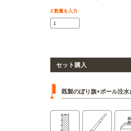
2.数量を入力
セット購入
既製のぼり旗+ポール注水