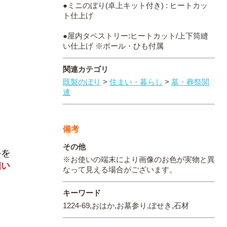
●ミニのぼり(卓上キット付き) : ヒートカッ
ト仕上げ
●屋内タペストリー:ヒートカット/上下筒縫
い仕上げ ※ポール・ひも付属
関連カテゴリ
既製のぼり
>
住まい・暮らし
>
墓・葬祭関
連
備考
その他
※お使いの端末により画像のお色が実物と異
なって見える場合がございます。
キーワード
1224-69,おはか,お墓参り,ぼせき,石材