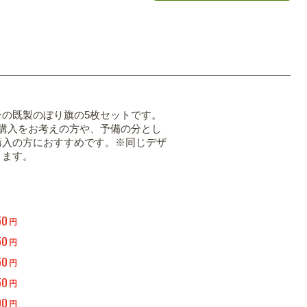
ンの既製のぼり旗の5枚セットです。
の購入をお考えの方や、予備の分とし
購入の方におすすめです。※同じデザ
ります。
50
円
50
円
50
円
50
円
00
円