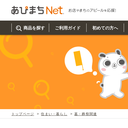
商品を探す
ご利用ガイド
初めての方へ
ご利
初め
取り
商品
美
イベ
既製
お客
チュクミ
韓国グルメ
駐車場
鍋
夏
カルチ
オリ
よく
トップページ
住まい・暮らし
墓・葬祭関連
車・