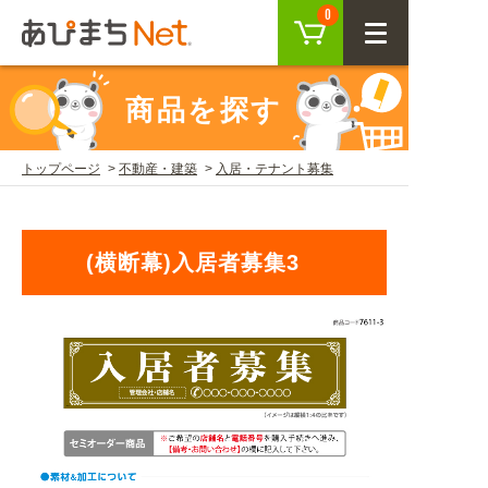
カート
0
CLOSE
商品を探す
会員登録
ログイン
トップページ
不動産・建築
入居・テナント募集
商品を探す
(横断幕)入居者募集3
SEARCH
KEYWORD
ご利用ガイド
USER GUIDE
ご利用ガイド トップ
注目キーワード
初めての方へ