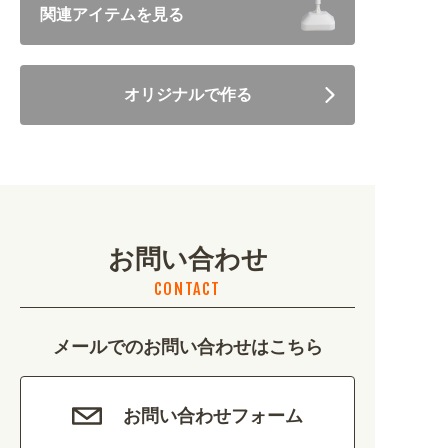
関連アイテムを見る
住まい・暮らし (5246)
オリジナルで作る
美容・健康 (4656)
地域・観光 (2099)
イベント・季節 (1356)
お問い合わせ
不動産・建築 (1886)
CONTACT
カルチャー・教養 (684)
メールでのお問い合わせはこちら
娯楽 (688)
車・バイク関連 (263)
お問い合わせフォーム