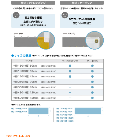
BEGINNER'S GUIDE
チュクミ
韓国グルメ
駐車場
鍋
夏
取り扱い商品一覧
CATEGORY
初めての方へ トップ
既製デザイン商品注文方法
飲食
住まい・暮らし
商品について
オリジナルオーダー注文方法
美容・健康
地域・観光
お客様の声
料金一覧
イベント・季節
不動産・建築
よくある質問
カルチャー・教養
娯楽
お届け納期と配送方法
車・バイク関連
その他
オリジナルオーダー制作事例
お支払方法
OTHER ITEMS