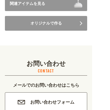
関連アイテムを見る
住まい・暮らし (5246)
オリジナルで作る
美容・健康 (4656)
地域・観光 (2099)
イベント・季節 (1356)
お問い合わせ
不動産・建築 (1886)
CONTACT
カルチャー・教養 (684)
メールでのお問い合わせはこちら
娯楽 (688)
車・バイク関連 (263)
お問い合わせフォーム