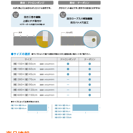
BEGINNER'S GUIDE
チュクミ
韓国グルメ
駐車場
鍋
夏
取り扱い商品一覧
CATEGORY
初めての方へ トップ
既製デザイン商品注文方法
飲食
住まい・暮らし
商品について
オリジナルオーダー注文方法
美容・健康
地域・観光
お客様の声
料金一覧
イベント・季節
不動産・建築
よくある質問
カルチャー・教養
娯楽
お届け納期と配送方法
車・バイク関連
その他
オリジナルオーダー制作事例
お支払方法
OTHER ITEMS