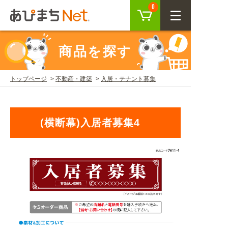
カート
0
CLOSE
商品を探す
会員登録
ログイン
トップページ
不動産・建築
入居・テナント募集
商品を探す
(横断幕)入居者募集4
SEARCH
KEYWORD
ご利用ガイド
USER GUIDE
ご利用ガイド トップ
注目キーワード
初めての方へ