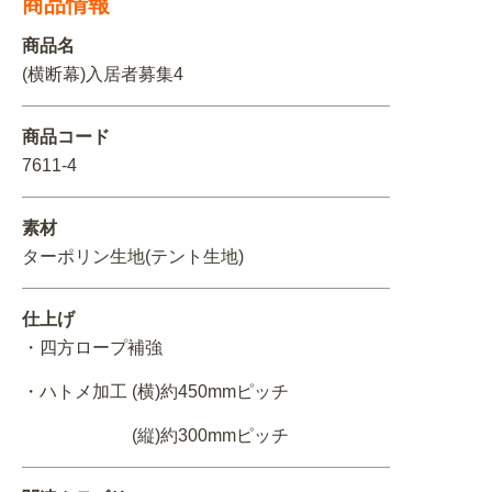
商品情報
関連アイテムを見る
商品名
(横断幕)入居者募集4
ORIGINAL ORDER
商品コード
7611-4
オリジナルオーダーについて
素材
ターポリン生地(テント生地)
仕上げ
・四方ロープ補強
・ハトメ加工 (横)約450mmピッチ
(縦)約300mmピッチ