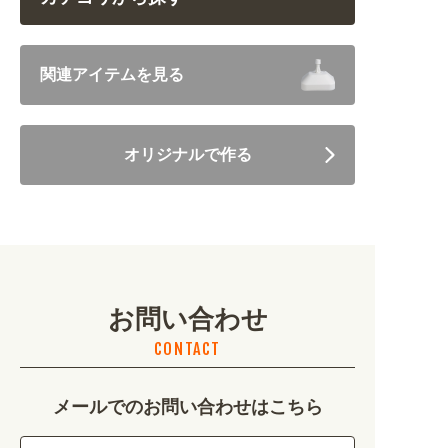
飲食 (6682)
関連アイテムを見る
住まい・暮らし (5246)
オリジナルで作る
美容・健康 (4656)
地域・観光 (2099)
イベント・季節 (1356)
お問い合わせ
不動産・建築 (1886)
CONTACT
カルチャー・教養 (684)
メールでのお問い合わせはこちら
娯楽 (688)