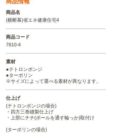
商品情報
関連アイテムを見る
商品名
(横断幕)省エネ健康住宅4
ORIGINAL ORDER
商品コード
7610-4
オリジナルオーダーについて
素材
●テトロンポンジ
●ターポリン
※サイズによって選べる素材が異なります。
仕上げ
(テトロンポンジの場合)
・四方三巻縫製仕上げ
・上部にチチ(ポールを通す輪っか)取付け
(ターポリンの場合)