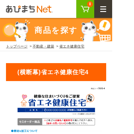
カート
0
CLOSE
商品を探す
会員登録
ログイン
トップページ
不動産・建築
省エネ健康住宅
商品を探す
(横断幕)省エネ健康住宅4
SEARCH
KEYWORD
ご利用ガイド
USER GUIDE
ご利用ガイド トップ
注目キーワード
初めての方へ