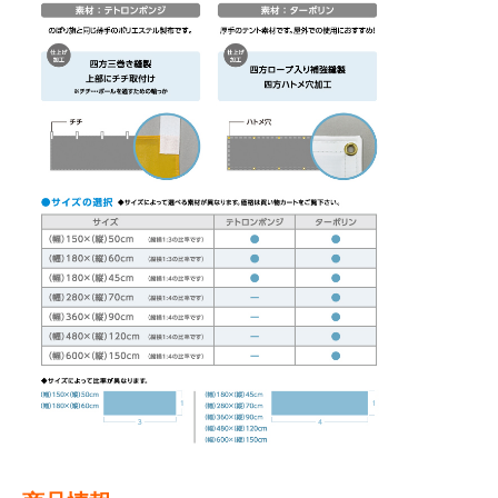
BEGINNER'S GUIDE
チュクミ
韓国グルメ
駐車場
鍋
夏
取り扱い商品一覧
CATEGORY
初めての方へ トップ
既製デザイン商品注文方法
飲食
住まい・暮らし
商品について
オリジナルオーダー注文方法
美容・健康
地域・観光
お客様の声
料金一覧
イベント・季節
不動産・建築
よくある質問
カルチャー・教養
娯楽
お届け納期と配送方法
車・バイク関連
その他
オリジナルオーダー制作事例
お支払方法
OTHER ITEMS