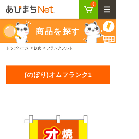
カート
0
CLOSE
商品を探す
会員登録
ログイン
トップページ
飲食
フランクフルト
商品を探す
(のぼり)オムフランク1
SEARCH
KEYWORD
ご利用ガイド
USER GUIDE
ご利用ガイド トップ
注目キーワード
初めての方へ