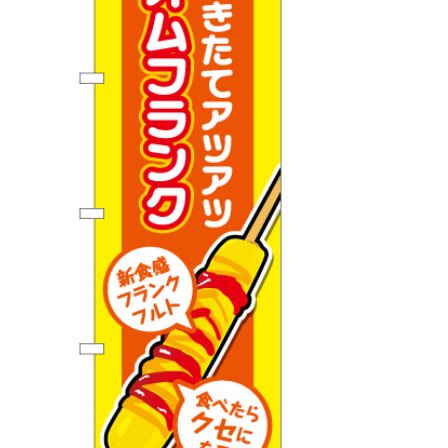
BEGINNER'S GUIDE
チュクミ
韓国グルメ
駐車場
鍋
夏
取り扱い商品一覧
CATEGORY
初めての方へ トップ
既製デザイン商品注文方法
飲食
住まい・暮らし
商品について
オリジナルオーダー注文方法
美容・健康
地域・観光
お客様の声
料金一覧
イベント・季節
不動産・建築
よくある質問
カルチャー・教養
娯楽
お届け納期と配送方法
車・バイク関連
その他
オリジナルオーダー制作事例
お支払方法
OTHER ITEMS