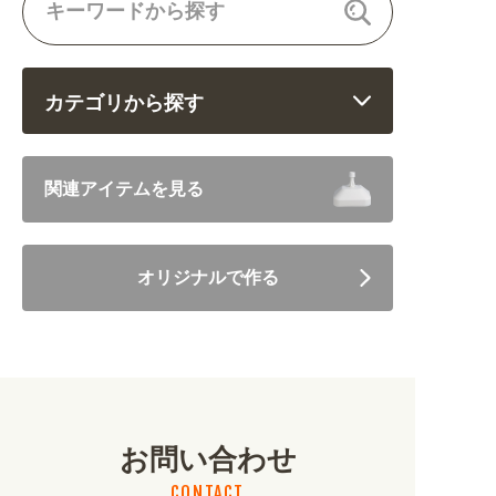
カテゴリから探す
飲食 (6682)
関連アイテムを見る
住まい・暮らし (5246)
オリジナルで作る
美容・健康 (4656)
地域・観光 (2099)
イベント・季節 (1356)
お問い合わせ
不動産・建築 (1886)
CONTACT