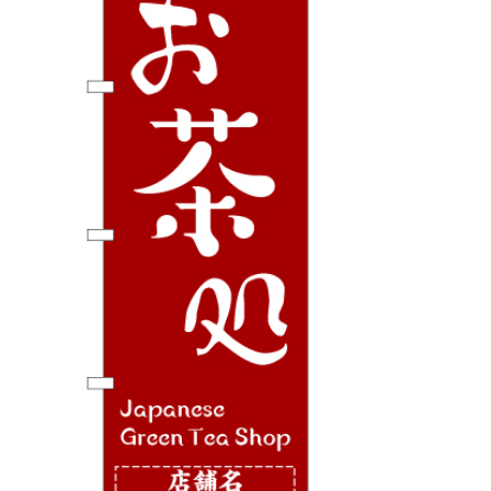
BEGINNER'S GUIDE
チュクミ
韓国グルメ
駐車場
鍋
夏
取り扱い商品一覧
CATEGORY
初めての方へ トップ
既製デザイン商品注文方法
飲食
住まい・暮らし
商品について
オリジナルオーダー注文方法
美容・健康
地域・観光
お客様の声
料金一覧
イベント・季節
不動産・建築
よくある質問
カルチャー・教養
娯楽
お届け納期と配送方法
車・バイク関連
その他
オリジナルオーダー制作事例
お支払方法
OTHER ITEMS