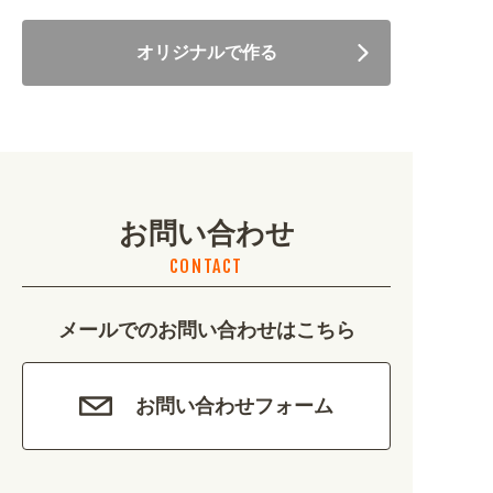
住まい・暮らし (5246)
オリジナルで作る
美容・健康 (4656)
地域・観光 (2099)
イベント・季節 (1356)
お問い合わせ
不動産・建築 (1886)
CONTACT
カルチャー・教養 (684)
メールでのお問い合わせはこちら
娯楽 (688)
車・バイク関連 (263)
お問い合わせフォーム
その他 (1786)