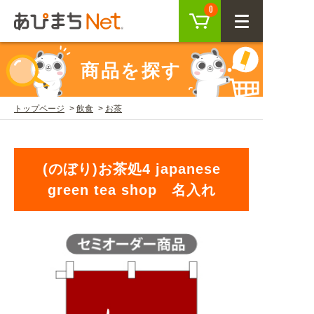
カート
0
CLOSE
商品を探す
会員登録
ログイン
トップページ
飲食
お茶
商品を探す
(のぼり)お茶処4 japanese
SEARCH
green tea shop 名入れ
KEYWORD
ご利用ガイド
USER GUIDE
ご利用ガイド トップ
注目キーワード
初めての方へ