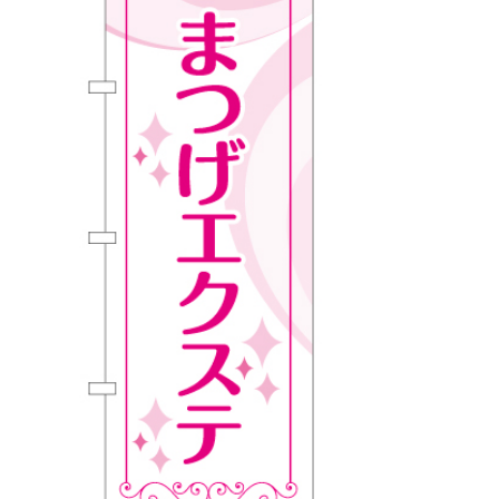
BEGINNER'S GUIDE
チュクミ
韓国グルメ
駐車場
鍋
夏
取り扱い商品一覧
CATEGORY
初めての方へ トップ
既製デザイン商品注文方法
飲食
住まい・暮らし
商品について
オリジナルオーダー注文方法
美容・健康
地域・観光
お客様の声
料金一覧
イベント・季節
不動産・建築
よくある質問
カルチャー・教養
娯楽
お届け納期と配送方法
車・バイク関連
その他
オリジナルオーダー制作事例
お支払方法
OTHER ITEMS