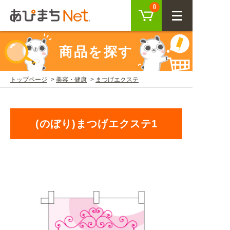
カート
0
CLOSE
商品を探す
会員登録
ログイン
トップページ
美容・健康
まつげエクステ
商品を探す
(のぼり)まつげエクステ1
SEARCH
KEYWORD
ご利用ガイド
USER GUIDE
ご利用ガイド トップ
注目キーワード
初めての方へ