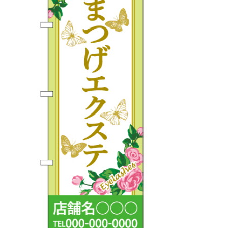
BEGINNER'S GUIDE
チュクミ
韓国グルメ
駐車場
鍋
夏
取り扱い商品一覧
CATEGORY
初めての方へ トップ
既製デザイン商品注文方法
飲食
住まい・暮らし
商品について
オリジナルオーダー注文方法
美容・健康
地域・観光
お客様の声
料金一覧
イベント・季節
不動産・建築
よくある質問
カルチャー・教養
娯楽
お届け納期と配送方法
車・バイク関連
その他
オリジナルオーダー制作事例
お支払方法
OTHER ITEMS