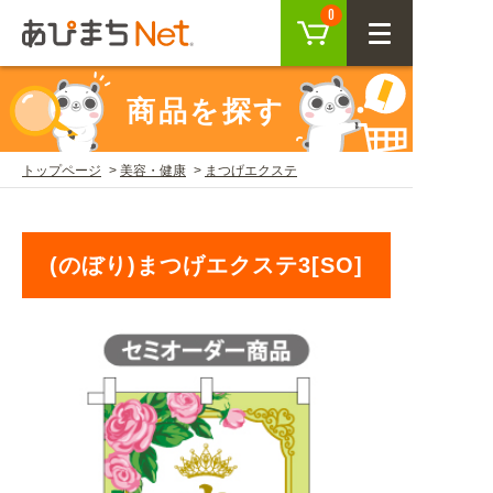
カート
0
CLOSE
商品を探す
会員登録
ログイン
トップページ
美容・健康
まつげエクステ
商品を探す
(のぼり)まつげエクステ3[SO]
SEARCH
KEYWORD
ご利用ガイド
USER GUIDE
ご利用ガイド トップ
注目キーワード
初めての方へ