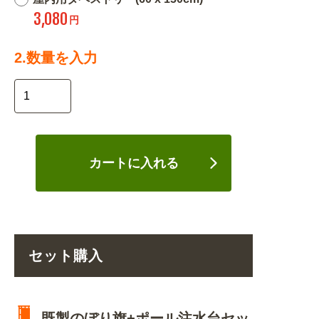
3,080
円
2.数量を入力
カートに入れる
セット購入
既製のぼり旗+ポール注水台セッ