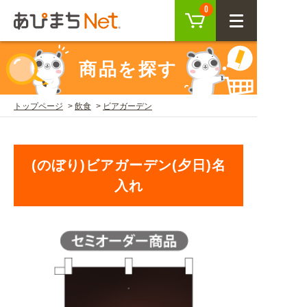
カート
0
CLOSE
商品を探す
会員登録
ログイン
トップページ
飲食
ビアガーデン
商品を探す
(のぼり)ビアガーデン(夕日)名
SEARCH
入れ
KEYWORD
ご利用ガイド
USER GUIDE
ご利用ガイド トップ
注目キーワード
初めての方へ