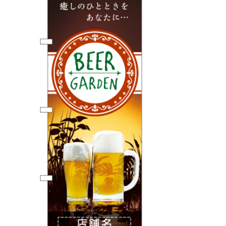
BEGINNER'S GUIDE
チュクミ
韓国グルメ
駐車場
鍋
夏
取り扱い商品一覧
CATEGORY
初めての方へ トップ
既製デザイン商品注文方法
飲食
住まい・暮らし
商品について
オリジナルオーダー注文方法
美容・健康
地域・観光
お客様の声
料金一覧
イベント・季節
不動産・建築
よくある質問
カルチャー・教養
娯楽
お届け納期と配送方法
車・バイク関連
その他
オリジナルオーダー制作事例
お支払方法
OTHER ITEMS