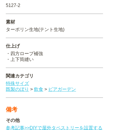
5127-2
関連アイテムを見る
素材
ORIGINAL ORDER
ターポリン生地(テント生地)
仕上げ
・四方ロープ補強
オリジナルオーダーについて
・上下筒縫い
関連カテゴリ
特殊サイズ
既製のぼり
>
飲食
>
ビアガーデン
備考
その他
参考記事>>DIYで屋外タペストリーを設置する