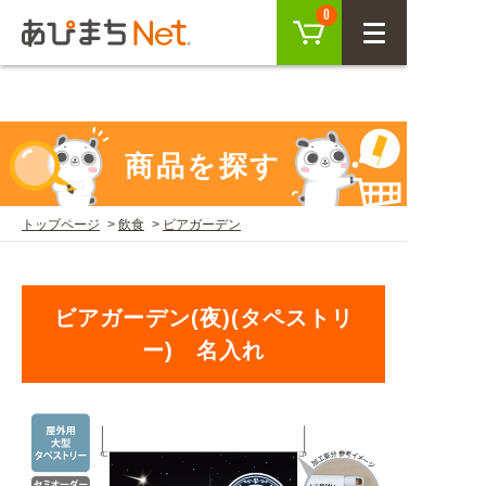
参考記事>>DIYで屋外タペストリーを設置する方法"
カート
0
CLOSE
/>
会員登録
ログイン
商品を探す
トップページ
飲食
ビアガーデン
商品を探す
SEARCH
ビアガーデン(夜)(タペストリ
ー) 名入れ
KEYWORD
ご利用ガイド
USER GUIDE
ご利用ガイド トップ
注目キーワード
初めての方へ