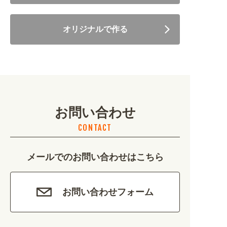
住まい・暮らし (5246)
オリジナルで作る
美容・健康 (4656)
地域・観光 (2099)
イベント・季節 (1356)
お問い合わせ
不動産・建築 (1886)
CONTACT
カルチャー・教養 (684)
メールでのお問い合わせはこちら
娯楽 (688)
車・バイク関連 (263)
お問い合わせフォーム
その他 (1786)