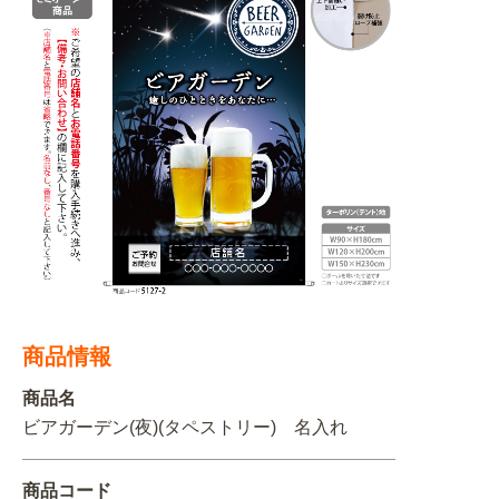
BEGINNER'S GUIDE
チュクミ
韓国グルメ
駐車場
鍋
夏
取り扱い商品一覧
CATEGORY
初めての方へ トップ
既製デザイン商品注文方法
飲食
住まい・暮らし
商品について
オリジナルオーダー注文方法
美容・健康
地域・観光
お客様の声
料金一覧
イベント・季節
不動産・建築
よくある質問
カルチャー・教養
娯楽
お届け納期と配送方法
車・バイク関連
その他
商品情報
オリジナルオーダー制作事例
お支払方法
商品名
OTHER ITEMS
ビアガーデン(夜)(タペストリー) 名入れ
商品コード