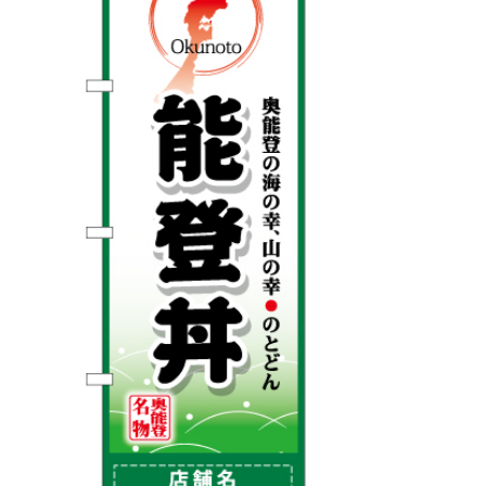
BEGINNER'S GUIDE
チュクミ
韓国グルメ
駐車場
鍋
夏
取り扱い商品一覧
CATEGORY
初めての方へ トップ
既製デザイン商品注文方法
飲食
住まい・暮らし
商品について
オリジナルオーダー注文方法
美容・健康
地域・観光
お客様の声
料金一覧
イベント・季節
不動産・建築
よくある質問
カルチャー・教養
娯楽
お届け納期と配送方法
車・バイク関連
その他
オリジナルオーダー制作事例
お支払方法
OTHER ITEMS