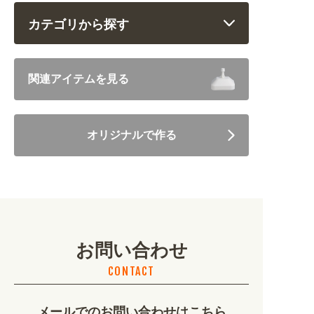
カテゴリから探す
飲食 (6682)
関連アイテムを見る
住まい・暮らし (5246)
オリジナルで作る
美容・健康 (4656)
地域・観光 (2099)
イベント・季節 (1356)
お問い合わせ
不動産・建築 (1886)
CONTACT
カルチャー・教養 (684)
メールでのお問い合わせはこちら