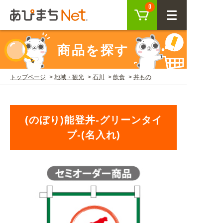
カート
0
CLOSE
商品を探す
会員登録
ログイン
トップページ
地域・観光
石川
飲食
丼もの
商品を探す
(のぼり)能登丼-グリーンタイ
SEARCH
プ-(名入れ)
KEYWORD
ご利用ガイド
USER GUIDE
ご利用ガイド トップ
注目キーワード
初めての方へ