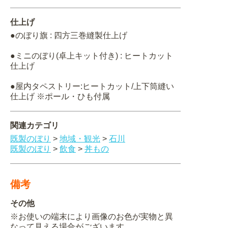
仕上げ
●のぼり旗 : 四方三巻縫製仕上げ
●ミニのぼり(卓上キット付き) : ヒートカット
仕上げ
●屋内タペストリー:ヒートカット/上下筒縫い
仕上げ ※ポール・ひも付属
関連カテゴリ
既製のぼり
>
地域・観光
>
石川
既製のぼり
>
飲食
>
丼もの
備考
その他
※お使いの端末により画像のお色が実物と異
なって見える場合がございます。