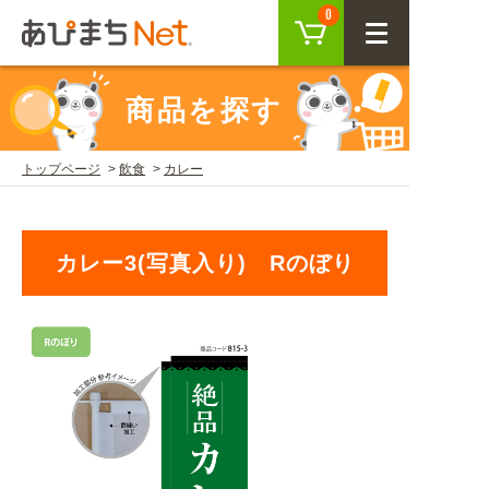
カート
0
CLOSE
商品を探す
会員登録
ログイン
トップページ
飲食
カレー
商品を探す
カレー3(写真入り) Rのぼり
SEARCH
KEYWORD
ご利用ガイド
USER GUIDE
ご利用ガイド トップ
注目キーワード
初めての方へ