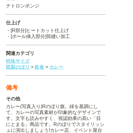
テトロンポンジ
関連アイテムを見る
仕上げ
ORIGINAL ORDER
・[R部分]ヒートカット仕上げ
・[ポール挿入部分]筒縫い加工
関連カテゴリ
オリジナルオーダーについて
特殊サイズ
既製のぼり
>
飲食
>
カレー
備考
その他
カレー(写真入り)Rのぼり旗。緑を基調にし
て、カレーの写真素材が印象的なデザインで
す。文字も読みやすく、視認効果の高い「目
にとまる」商品です。Rのぼりでスタイリッシ
ュに演出しましょう!カレー店、イベント屋台