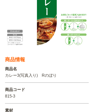
BEGINNER'S GUIDE
チュクミ
韓国グルメ
駐車場
鍋
夏
取り扱い商品一覧
CATEGORY
初めての方へ トップ
既製デザイン商品注文方法
飲食
住まい・暮らし
商品について
オリジナルオーダー注文方法
美容・健康
地域・観光
お客様の声
料金一覧
イベント・季節
不動産・建築
商品情報
よくある質問
カルチャー・教養
娯楽
お届け納期と配送方法
商品名
カレー3(写真入り) Rのぼり
車・バイク関連
その他
オリジナルオーダー制作事例
お支払方法
商品コード
OTHER ITEMS
815-3
素材