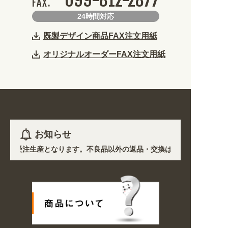
FAX.
24時間対応
既製デザイン商品FAX注文用紙
オリジナルオーダーFAX注文用紙
お知らせ
)を除き受注生産となります。不良品以外の返品・交換は一切できません。 
響で、各地において道路状況の悪化や交通規制により配送に遅延が生じており
プン! 業種・用途から探しやすくなりました。お得なクーポンも発行中!
〜8/16の期間のご注文商品は休み明け8/17以降随時商品の製作・発送とな