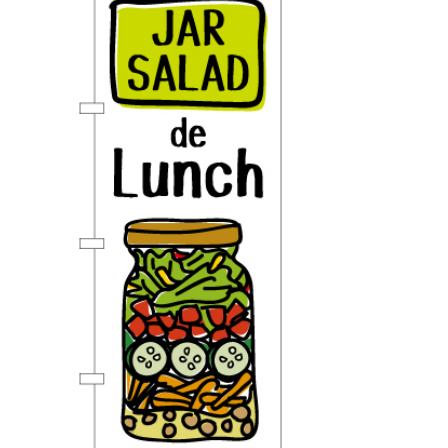
BEGINNER'S GUIDE
チュクミ
韓国グルメ
駐車場
鍋
夏
取り扱い商品一覧
CATEGORY
初めての方へ トップ
既製デザイン商品注文方法
飲食
住まい・暮らし
商品について
オリジナルオーダー注文方法
美容・健康
地域・観光
お客様の声
料金一覧
イベント・季節
不動産・建築
よくある質問
カルチャー・教養
娯楽
お届け納期と配送方法
車・バイク関連
その他
オリジナルオーダー制作事例
お支払方法
OTHER ITEMS