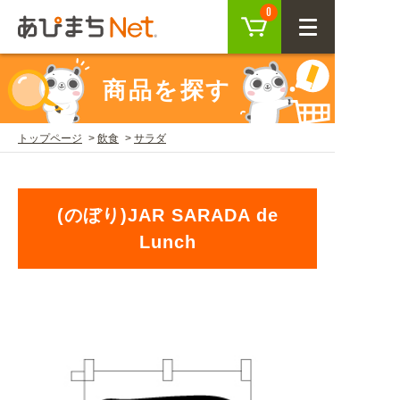
カート
0
CLOSE
商品を探す
会員登録
ログイン
トップページ
飲食
サラダ
商品を探す
(のぼり)JAR SARADA de
SEARCH
Lunch
KEYWORD
ご利用ガイド
USER GUIDE
ご利用ガイド トップ
注目キーワード
初めての方へ