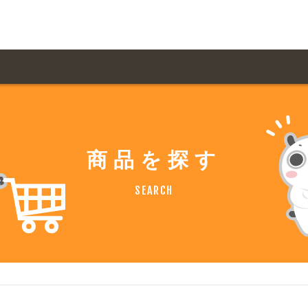
用ガイド トップ
ての方へ トップ
料金一覧
オリジナルオーダー
商品を探す
飲食
住まい・暮らし
扱い商品一覧
について
お届け納期と配送方
SEARCH
容・健康
地域・観光
ント・季節
不動産・建築
デザイン商品注文方法
様の声
お支払方法
ャー・教養
娯楽
ジナルオーダー注文方法
ある質問
バイク関連
その他