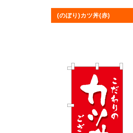
(のぼり)カツ丼(赤)