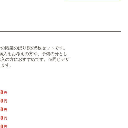
ンの既製のぼり旗の5枚セットです。
の購入をお考えの方や、予備の分とし
購入の方におすすめです。※同じデザ
ります。
50
円
50
円
50
円
50
円
00
円