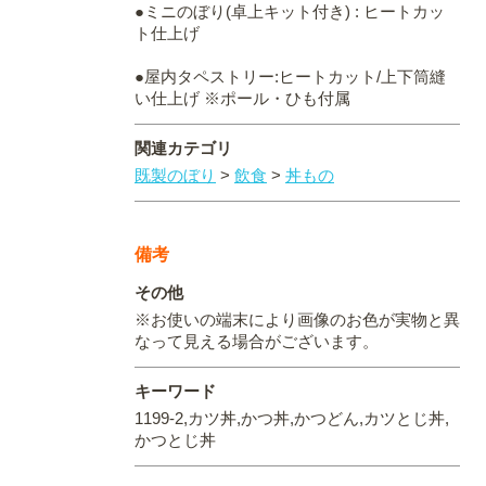
●ミニのぼり(卓上キット付き) : ヒートカッ
ト仕上げ
●屋内タペストリー:ヒートカット/上下筒縫
い仕上げ ※ポール・ひも付属
関連カテゴリ
既製のぼり
>
飲食
>
丼もの
備考
その他
※お使いの端末により画像のお色が実物と異
なって見える場合がございます。
キーワード
1199-2,カツ丼,かつ丼,かつどん,カツとじ丼,
かつとじ丼