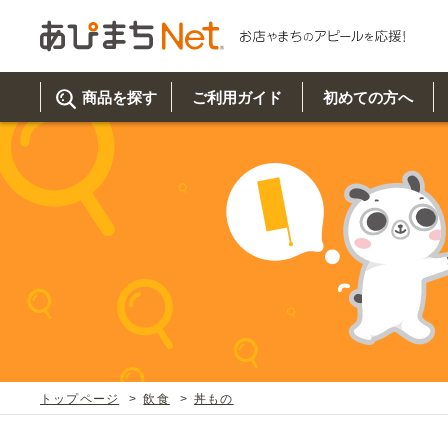
商品を探す
ご利用ガイド
初めての方へ
ご利
初め
取り
商品
美
イベ
既製
お客
チュクミ
韓国グルメ
駐車場
鍋
夏
カルチ
オリ
よく
トップページ
飲食
丼もの
車・