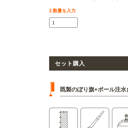
2.数量を入力
セット購入
既製のぼり旗+ポール注水