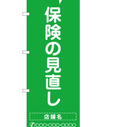
BEGINNER'S GUIDE
チュクミ
韓国グルメ
駐車場
鍋
夏
取り扱い商品一覧
CATEGORY
初めての方へ トップ
既製デザイン商品注文方法
飲食
住まい・暮らし
商品について
オリジナルオーダー注文方法
美容・健康
地域・観光
お客様の声
料金一覧
イベント・季節
不動産・建築
よくある質問
カルチャー・教養
娯楽
お届け納期と配送方法
車・バイク関連
その他
オリジナルオーダー制作事例
お支払方法
OTHER ITEMS