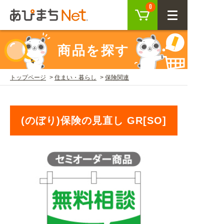
カート
0
CLOSE
商品を探す
会員登録
ログイン
トップページ
住まい・暮らし
保険関連
商品を探す
(のぼり)保険の見直し GR[SO]
SEARCH
KEYWORD
ご利用ガイド
USER GUIDE
ご利用ガイド トップ
注目キーワード
初めての方へ