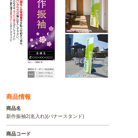
BEGINNER'S GUIDE
チュクミ
韓国グルメ
駐車場
鍋
夏
取り扱い商品一覧
CATEGORY
初めての方へ トップ
既製デザイン商品注文方法
飲食
住まい・暮らし
商品について
オリジナルオーダー注文方法
美容・健康
地域・観光
お客様の声
料金一覧
イベント・季節
不動産・建築
よくある質問
カルチャー・教養
娯楽
お届け納期と配送方法
商品情報
車・バイク関連
その他
オリジナルオーダー制作事例
お支払方法
商品名
OTHER ITEMS
新作振袖2(名入れ)(バナースタンド)
商品コード