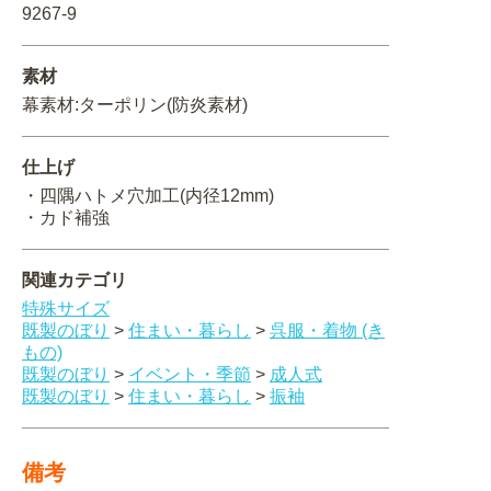
9267-9
関連アイテムを見る
素材
ORIGINAL ORDER
幕素材:ターポリン(防炎素材)
仕上げ
・四隅ハトメ穴加工(内径12mm)
オリジナルオーダーについて
・カド補強
関連カテゴリ
特殊サイズ
既製のぼり
>
住まい・暮らし
>
呉服・着物 (き
もの)
既製のぼり
>
イベント・季節
>
成人式
既製のぼり
>
住まい・暮らし
>
振袖
備考