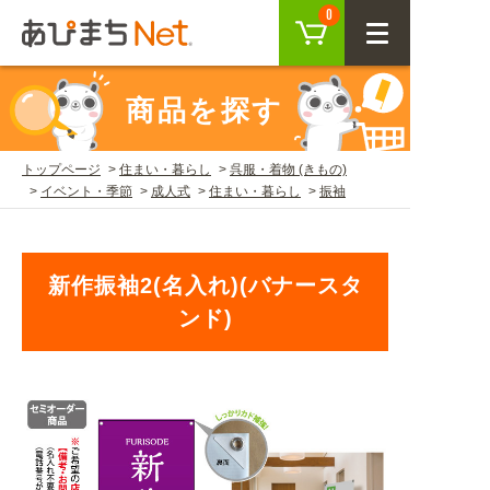
カート
0
CLOSE
商品を探す
会員登録
ログイン
トップページ
住まい・暮らし
呉服・着物 (きもの)
イベント・季節
成人式
住まい・暮らし
振袖
商品を探す
SEARCH
新作振袖2(名入れ)(バナースタ
ンド)
KEYWORD
ご利用ガイド
USER GUIDE
ご利用ガイド トップ
注目キーワード
初めての方へ