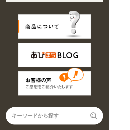
響で、各地において道路状況の悪化や交通規制により配送に遅延が生じてお
プン! 業種・用途から探しやすくなりました。お得なクーポンも発行中!
〜8/16の期間のご注文商品は休み明け8/17以降随時商品の製作・発送と