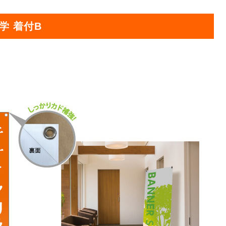
オリジ
学 着付B