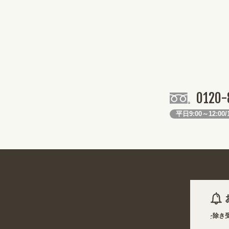
0120-
平日9:00～12:00/1
2026年08月07日 商品は一部(ポール・注水台など)を除き受注
2026年08月07日
姉妹サイト『あぴまちSHOP』オープン! 業種