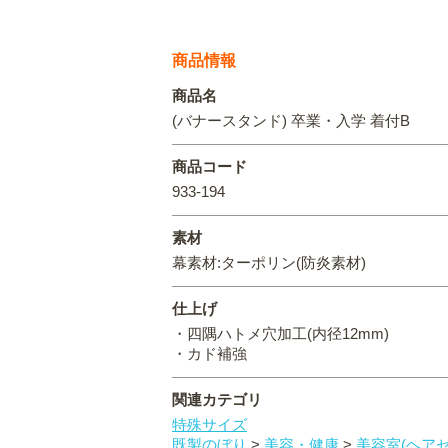
商品情報
商品名
(バナースタンド) 卒業・入学 着付B
商品コード
933-194
素材
幕素材:ターポリン(防炎素材)
仕上げ
・四隅ハトメ穴加工(内径12mm)
・カド補強
関連カテゴリ
特殊サイズ
既製のぼり
>
美容・健康
>
美容室(ヘア