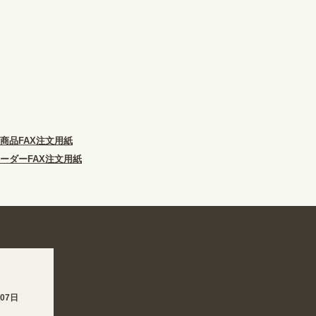
商品FAX注文用紙
ーダーFAX注文用紙
7日 熊本地方を震源とする地震の影響で、各地において道路状況の悪化や交通規制によ
日 夏季休業の営業体制に伴い、8/6〜8/16の期間のご注文商品は休み明け8/17以