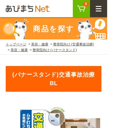
カート
0
CLOSE
商品を探す
会員登録
ログイン
トップページ
美容・健康
整骨院向け (交通事故治療)
美容・健康
整骨院向け (バナースタンド)
商品を探す
SEARCH
(バナースタンド)交通事故治療
BL
KEYWORD
ご利用ガイド
USER GUIDE
ご利用ガイド トップ
注目キーワード
初めての方へ