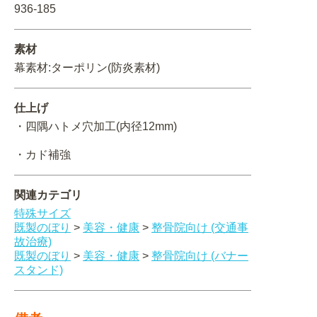
936-185
関連アイテムを見る
素材
ORIGINAL ORDER
幕素材:ターポリン(防炎素材)
仕上げ
・四隅ハトメ穴加工(内径12mm)
オリジナルオーダーについて
・カド補強
関連カテゴリ
特殊サイズ
既製のぼり
>
美容・健康
>
整骨院向け (交通事
故治療)
既製のぼり
>
美容・健康
>
整骨院向け (バナー
スタンド)