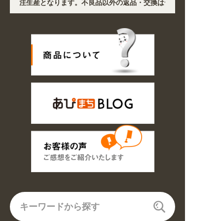
を除き受注生産となります。不良品以外の返品・交換は一切できません。 /
で、各地において道路状況の悪化や交通規制により配送に遅延が生じており
ン! 業種・用途から探しやすくなりました。お得なクーポンも発行中!
8/16の期間のご注文商品は休み明け8/17以降随時商品の製作・発送とな