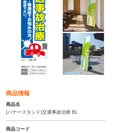
BEGINNER'S GUIDE
チュクミ
韓国グルメ
駐車場
鍋
夏
取り扱い商品一覧
CATEGORY
初めての方へ トップ
既製デザイン商品注文方法
飲食
住まい・暮らし
商品について
オリジナルオーダー注文方法
美容・健康
地域・観光
お客様の声
料金一覧
イベント・季節
不動産・建築
よくある質問
カルチャー・教養
娯楽
お届け納期と配送方法
商品情報
車・バイク関連
その他
オリジナルオーダー制作事例
お支払方法
商品名
OTHER ITEMS
(バナースタンド)交通事故治療 BL
商品コード