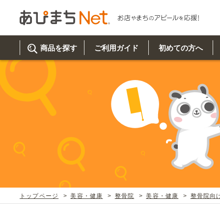
商品を探す
ご利用ガイド
初めての方へ
ご利
初め
取り
商品
美
イベ
既製
お客
チュクミ
韓国グルメ
駐車場
鍋
夏
カルチ
オリ
よく
トップページ
美容・健康
整骨院
美容・健康
整骨院向け
車・