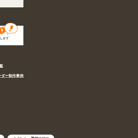
 夏季休業の営業体制に伴い、8/6〜8/16の期間のご注文商品は休み明け8/17以降
覧
ーダー制作事例