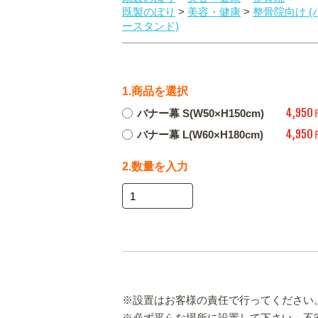
既製のぼり
>
美容・健康
>
整骨院向け (
ースタンド)
1.商品を選択
4,950
バナー幕 S(W50×H150cm)
4,950
バナー幕 L(W60×H180cm)
2.数量を入力
※設置はお客様の責任で行ってください
※必ず平らな場所に設置して下さい。不