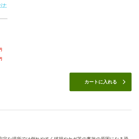
バナ
円
円
カートに入れる
。
安定な場所では倒れやすく破損やケガ等の事故の原因になる恐