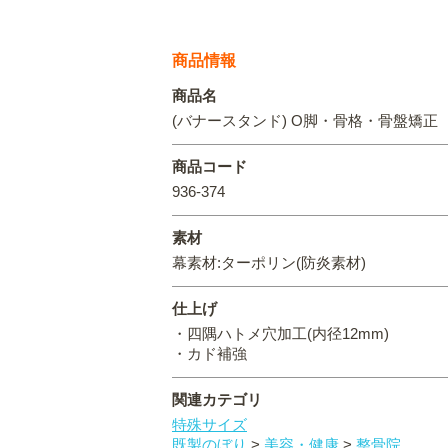
商品情報
商品名
(バナースタンド) O脚・骨格・骨盤矯正
商品コード
936-374
素材
幕素材:ターポリン(防炎素材)
仕上げ
・四隅ハトメ穴加工(内径12mm)
・カド補強
関連カテゴリ
特殊サイズ
既製のぼり
>
美容・健康
>
整骨院