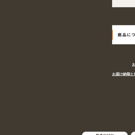
2026年08月08日
姉妹サイト『あぴまちSHOP』オープン! 業種・
お届け納期と