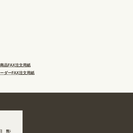
商品FAX注文用紙
ーダーFAX注文用紙
日 熊本地方を震源とする地震の影響で、各地において道路状況の悪化や交通規制により