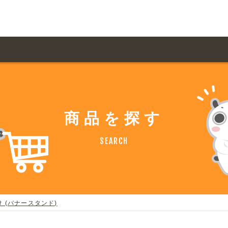
用ガイド トップ
ての方へ トップ
料金一覧
オリジナルオーダー
商品を探す
飲食
住まい・暮らし
扱い商品一覧
について
お届け納期と配送方
SEARCH
容・健康
地域・観光
ント・季節
不動産・建築
デザイン商品注文方法
様の声
お支払方法
ャー・教養
娯楽
ジナルオーダー注文方法
ある質問
 (バナースタンド)
バイク関連
その他