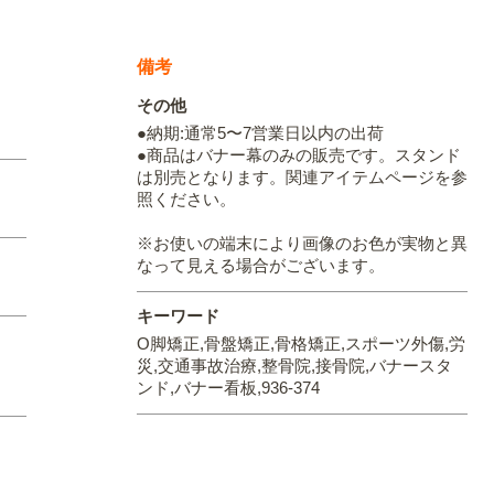
備考
その他
●納期:通常5〜7営業日以内の出荷
●商品はバナー幕のみの販売です。スタンド
は別売となります。関連アイテムページを参
照ください。
※お使いの端末により画像のお色が実物と異
なって見える場合がございます。
キーワード
O脚矯正,骨盤矯正,骨格矯正,スポーツ外傷,労
災,交通事故治療,整骨院,接骨院,バナースタ
ンド,バナー看板,936-374