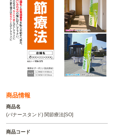
BEGINNER'S GUIDE
チュクミ
韓国グルメ
駐車場
鍋
夏
取り扱い商品一覧
CATEGORY
初めての方へ トップ
既製デザイン商品注文方法
飲食
住まい・暮らし
商品について
オリジナルオーダー注文方法
美容・健康
地域・観光
お客様の声
料金一覧
イベント・季節
不動産・建築
よくある質問
カルチャー・教養
娯楽
お届け納期と配送方法
商品情報
車・バイク関連
その他
オリジナルオーダー制作事例
お支払方法
商品名
OTHER ITEMS
(バナースタンド) 関節療法[SO]
商品コード