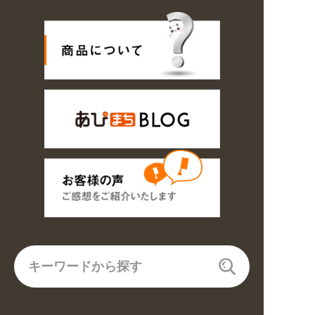
6〜8/16の期間のご注文商品は休み明け8/17以降随時商品の製作・発送