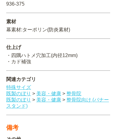
936-375
関連アイテムを見る
素材
ORIGINAL ORDER
幕素材:ターポリン(防炎素材)
仕上げ
・四隅ハトメ穴加工(内径12mm)
オリジナルオーダーについて
・カド補強
関連カテゴリ
特殊サイズ
既製のぼり
>
美容・健康
>
整骨院
既製のぼり
>
美容・健康
>
整骨院向け (バナー
スタンド)
備考