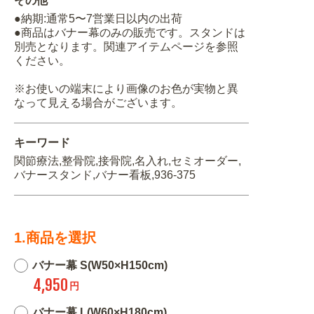
その他
●納期:通常5〜7営業日以内の出荷
●商品はバナー幕のみの販売です。スタンドは
別売となります。関連アイテムページを参照
ください。
※お使いの端末により画像のお色が実物と異
なって見える場合がございます。
キーワード
関節療法,整骨院,接骨院,名入れ,セミオーダー,
バナースタンド,バナー看板,936-375
1.商品を選択
バナー幕 S(W50×H150cm)
4,950
円
バナー幕 L(W60×H180cm)