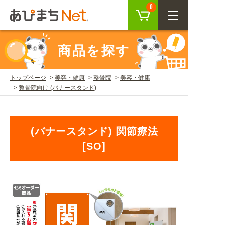
カート
0
CLOSE
商品を探す
会員登録
ログイン
トップページ
美容・健康
整骨院
美容・健康
整骨院向け (バナースタンド)
商品を探す
SEARCH
(バナースタンド) 関節療法
[SO]
KEYWORD
ご利用ガイド
USER GUIDE
ご利用ガイド トップ
注目キーワード
初めての方へ