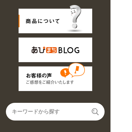
〜8/16の期間のご注文商品は休み明け8/17以降随時商品の製作・発送と