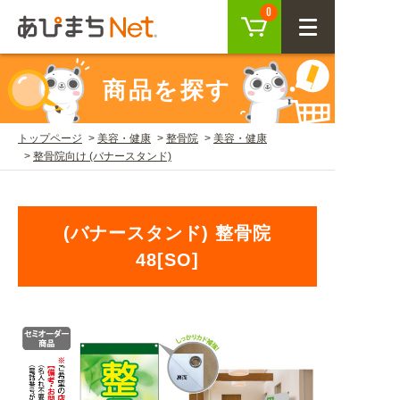
カート
0
CLOSE
商品を探す
会員登録
ログイン
トップページ
美容・健康
整骨院
美容・健康
整骨院向け (バナースタンド)
商品を探す
SEARCH
(バナースタンド) 整骨院
48[SO]
KEYWORD
ご利用ガイド
USER GUIDE
ご利用ガイド トップ
注目キーワード
初めての方へ