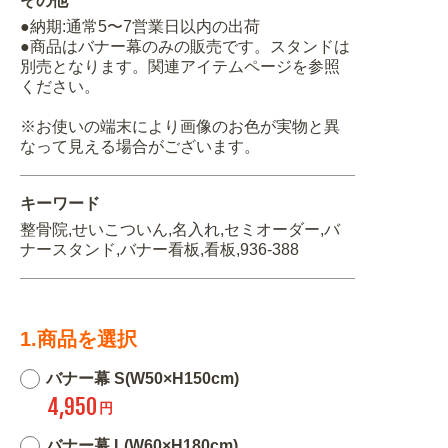
その他
●納期:通常5〜7営業日以内の出荷
●商品はバナー幕のみの販売です。スタンドは
別売となります。関連アイテムページを参照
ください。
※お使いの端末により画像のお色が実物と異
なって見える場合がございます。
キーワード
整骨院,せいこついん,名入れ,セミオーダー,バ
ナースタンド,バナー看板,看板,936-388
1.商品を選択
バナー幕 S(W50×H150cm)
4,950
円
バナー幕 L(W60×H180cm)