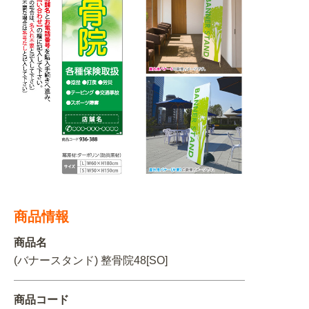
BEGINNER'S GUIDE
チュクミ
韓国グルメ
駐車場
鍋
夏
取り扱い商品一覧
CATEGORY
初めての方へ トップ
既製デザイン商品注文方法
飲食
住まい・暮らし
商品について
オリジナルオーダー注文方法
美容・健康
地域・観光
お客様の声
料金一覧
イベント・季節
不動産・建築
よくある質問
カルチャー・教養
娯楽
お届け納期と配送方法
商品情報
車・バイク関連
その他
オリジナルオーダー制作事例
お支払方法
商品名
OTHER ITEMS
(バナースタンド) 整骨院48[SO]
商品コード