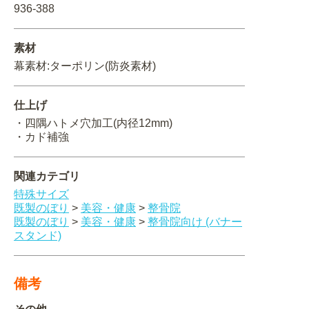
936-388
関連アイテムを見る
素材
ORIGINAL ORDER
幕素材:ターポリン(防炎素材)
仕上げ
・四隅ハトメ穴加工(内径12mm)
オリジナルオーダーについて
・カド補強
関連カテゴリ
特殊サイズ
既製のぼり
>
美容・健康
>
整骨院
既製のぼり
>
美容・健康
>
整骨院向け (バナー
スタンド)
備考