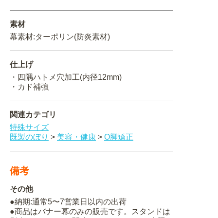
関連アイテムを見る
素材
幕素材:ターポリン(防炎素材)
ORIGINAL ORDER
仕上げ
・四隅ハトメ穴加工(内径12mm)
・カド補強
オリジナルオーダーについて
関連カテゴリ
特殊サイズ
既製のぼり
>
美容・健康
>
O脚矯正
備考
その他
●納期:通常5〜7営業日以内の出荷
●商品はバナー幕のみの販売です。スタンドは