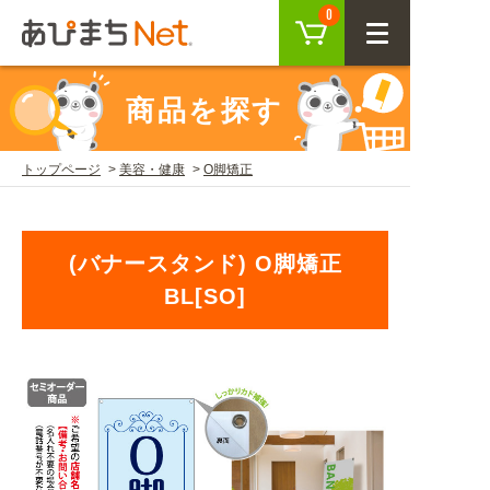
カート
0
CLOSE
商品を探す
会員登録
ログイン
トップページ
美容・健康
O脚矯正
商品を探す
(バナースタンド) O脚矯正
SEARCH
BL[SO]
KEYWORD
ご利用ガイド
USER GUIDE
ご利用ガイド トップ
注目キーワード
初めての方へ