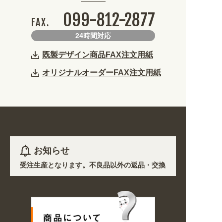
099-812-2877
FAX.
24時間対応
既製デザイン商品FAX注文用紙
オリジナルオーダーFAX注文用紙
お知らせ
ど)を除き受注生産となります。不良品以外の返品・交換は一切できません。
響で、各地において道路状況の悪化や交通規制により配送に遅延が生じてお
プン! 業種・用途から探しやすくなりました。お得なクーポンも発行中!
6〜8/16の期間のご注文商品は休み明け8/17以降随時商品の製作・発送と