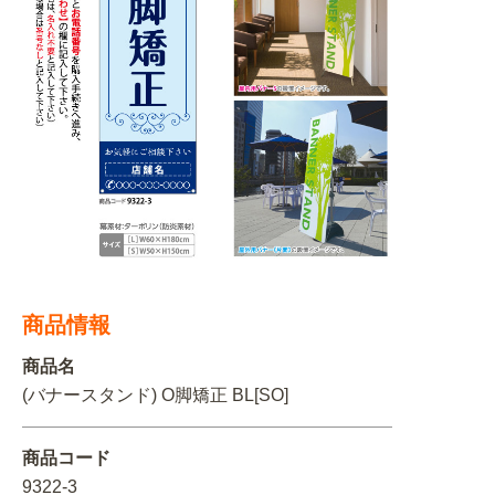
BEGINNER'S GUIDE
チュクミ
韓国グルメ
駐車場
鍋
夏
取り扱い商品一覧
CATEGORY
初めての方へ トップ
既製デザイン商品注文方法
飲食
住まい・暮らし
商品について
オリジナルオーダー注文方法
美容・健康
地域・観光
お客様の声
料金一覧
イベント・季節
不動産・建築
よくある質問
カルチャー・教養
娯楽
お届け納期と配送方法
商品情報
車・バイク関連
その他
オリジナルオーダー制作事例
お支払方法
商品名
(バナースタンド) O脚矯正 BL[SO]
OTHER ITEMS
商品コード
9322-3