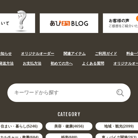
お知らせ
オリジナルオーダー
関連アイテム
ご利用ガイド
料金一
発送方法
お支払方法
初めての方へ
よくある質問
オリジナルオ
CATEGORY
住まい・暮らし(5246)
美容・健康(4656)
地域・観光(2099)
カルチャー・教養(684)
娯楽(688)
車・バイク関連(263)