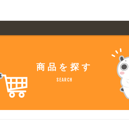
用ガイド トップ
ての方へ トップ
料金一覧
オリジナルオーダー
商品を探す
飲食
住まい・暮らし
扱い商品一覧
について
お届け納期と配送方
SEARCH
容・健康
地域・観光
ント・季節
不動産・建築
デザイン商品注文方法
様の声
お支払方法
ャー・教養
娯楽
ジナルオーダー注文方法
ある質問
バイク関連
その他