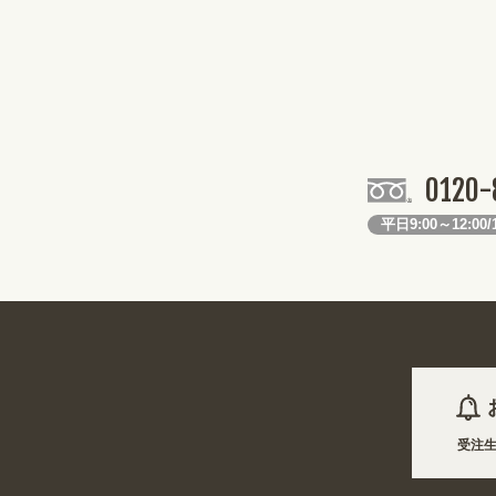
0120-
平日9:00～12:00/1
2026年08月08日 商品は一部(ポール・注水台など)を除き受注生産
2026年08月08日
姉妹サイト『あぴまちSHOP』オープン! 業種・用