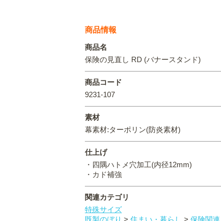
商品情報
商品名
保険の見直し RD (バナースタンド)
商品コード
9231-107
素材
幕素材:ターポリン(防炎素材)
仕上げ
・四隅ハトメ穴加工(内径12mm)
・カド補強
関連カテゴリ
特殊サイズ
既製のぼり
>
住まい・暮らし
>
保険関連