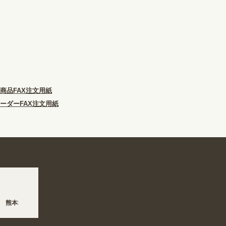
商品FAX注文用紙
ーダーFAX注文用紙
 熊本地方を震源とする地震の影響で、各地において道路状況の悪化や交通規制により配
夏季休業の営業体制に伴い、8/6〜8/16の期間のご注文商品は休み明け8/17以降随時