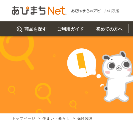
商品を探す
ご利用ガイド
初めての方へ
ご利
初め
取り
商品
美
イベ
既製
お客
チュクミ
韓国グルメ
駐車場
鍋
夏
カルチ
オリ
よく
トップページ
住まい・暮らし
保険関連
車・